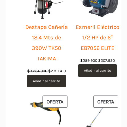
OFERTA
OFER
Destapa Cañería
Esmeril Eléctrico
18.4 Mts de
1/2 HP de 6″
390W TK50
EB7056 ELITE
TAKIMA
El
El
$
259.900
$
207.920
precio
precio
El
El
Añadir al carrito
$
3.234.900
$
2.911.410
original
actual
precio
precio
Añadir al carrito
era:
es:
original
actual
$259.900.
$207.9
era:
es:
$3.234.900.
$2.911.410.
PRODUCTO
PROD
OFERTA
OFERTA
EN
EN
OFERTA
OFER