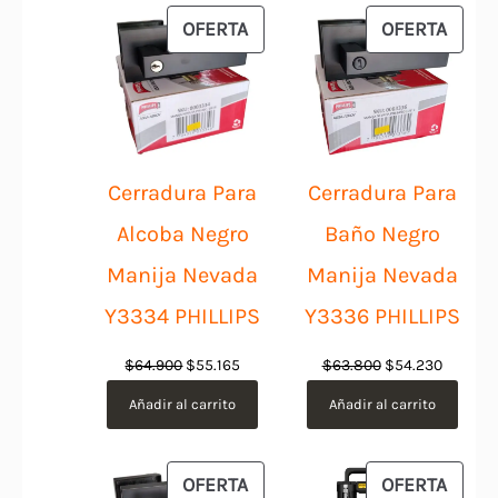
$1.054.900.
$949.410.
$229.900.
$206.9
PRODUCTO
PROD
OFERTA
OFERTA
EN
EN
OFERTA
OFER
Cerradura Para
Cerradura Para
Alcoba Negro
Baño Negro
Manija Nevada
Manija Nevada
Y3334 PHILLIPS
Y3336 PHILLIPS
El
El
El
El
$
64.900
$
55.165
$
63.800
$
54.230
precio
precio
precio
precio
Añadir al carrito
Añadir al carrito
original
actual
original
actual
era:
es:
era:
es:
$64.900.
$55.165.
$63.800.
$54.230
PRODUCTO
PROD
OFERTA
OFERTA