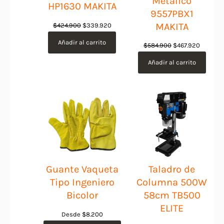
Metálico
HP1630 MAKITA
9557PBX1
El
El
MAKITA
$
424.900
$
339.920
precio
precio
Añadir al carrito
El
El
$
584.900
$
467.920
original
actual
precio
precio
era:
es:
Añadir al carrito
original
actual
$424.900.
$339.920.
era:
es:
$584.900.
$467.92
Guante Vaqueta
Taladro de
Tipo Ingeniero
Columna 500W
Bicolor
58cm TB500
ELITE
Desde
$
8.200