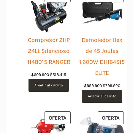
EN
EN
OFERTA
OFER
Compresor 2HP
Demoledor Hex
24Lt Silencioso
de 45 Joules
1148015 RANGER
1.600W DH164515
ELITE
El
El
$
609.900
$
518.415
precio
precio
Añadir al carrito
El
El
$
999.900
$
799.920
original
actual
precio
precio
Añadir al carrito
era:
es:
original
actual
$609.900.
$518.415.
era:
es:
$999.900.
$799.9
PRODUCTO
PROD
OFERTA
OFERTA
EN
EN