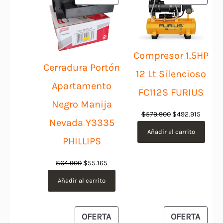
EN
EN
OFERTA
OFER
Compresor 1.5HP
Cerradura Portón
12 Lt Silencioso
Apartamento
FC112S FURIUS
Negro Manija
El
El
$
579.900
$
492.915
Nevada Y3335
precio
precio
Añadir al carrito
PHILLIPS
original
actual
era:
es:
El
El
$
64.900
$
55.165
$579.900.
$492.9
precio
precio
Añadir al carrito
original
actual
era:
es:
$64.900.
$55.165.
PRODUCTO
PROD
OFERTA
OFERTA