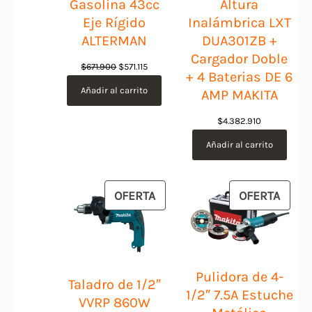
Gasolina 43cc
Altura
Eje Rígido
Inalámbrica LXT
ALTERMAN
DUA301ZB +
Cargador Doble
El
El
$
671.900
$
571.115
+ 4 Baterias DE 6
precio
precio
Añadir al carrito
AMP MAKITA
original
actual
era:
es:
$
4.382.910
$671.900.
$571.115.
Añadir al carrito
PRODUCTO
PROD
OFERTA
OFERTA
EN
EN
OFERTA
OFER
Pulidora de 4-
Taladro de 1/2″
1/2″ 7.5A Estuche
VVRP 860W