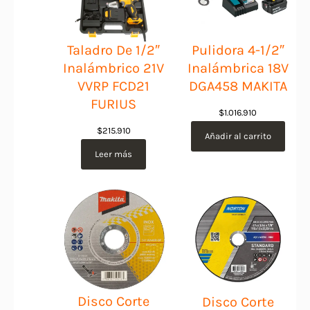
Taladro De 1/2″
Pulidora 4-1/2″
Inalámbrico 21V
Inalámbrica 18V
VVRP FCD21
DGA458 MAKITA
FURIUS
$
1.016.910
$
215.910
Añadir al carrito
Leer más
Disco Corte
Disco Corte