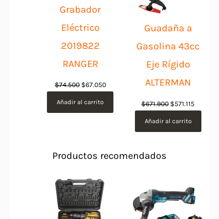
Grabador
Eléctrico
Guadaña a
2019822
Gasolina 43cc
RANGER
Eje Rígido
ALTERMAN
El
El
$
74.500
$
67.050
precio
precio
Añadir al carrito
El
El
$
671.900
$
571.115
original
actual
precio
precio
Añadir al carrito
era:
es:
original
actual
$74.500.
$67.050.
era:
es:
Productos recomendados
$671.900.
$571.115