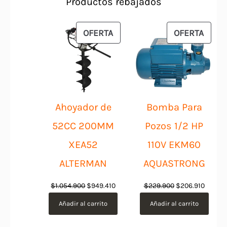
Productos rebajados
PRODUCTO
PROD
OFERTA
OFERTA
EN
EN
OFERTA
OFER
Ahoyador de
Bomba Para
52CC 200MM
Pozos 1/2 HP
XEA52
110V EKM60
ALTERMAN
AQUASTRONG
El
El
El
El
$
1.054.900
$
949.410
$
229.900
$
206.910
precio
precio
precio
precio
Añadir al carrito
Añadir al carrito
original
actual
original
actual
era:
es:
era:
es: