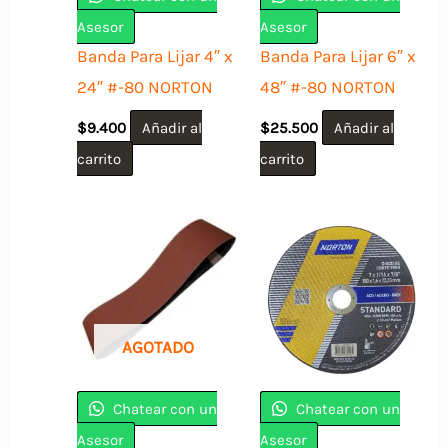
Asesor
Asesor
Banda Para Lijar 4″ x
Banda Para Lijar 6″ x
24″ #-80 NORTON
48″ #-80 NORTON
$
9.400
Añadir al
$
25.500
Añadir al
carrito
carrito
AGOTADO
Chatear con un
Chatear con un
Asesor
Asesor