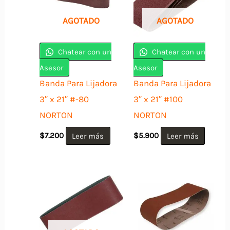
AGOTADO
AGOTADO
Chatear con un
Chatear con un
Asesor
Asesor
Banda Para Lijadora
Banda Para Lijadora
3″ x 21″ #-80
3″ x 21″ #100
NORTON
NORTON
$
7.200
Leer más
$
5.900
Leer más