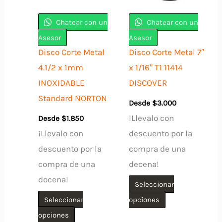
se
pueden
Chatear con un
Chatear con un
elegir
Asesor
Asesor
en
Disco Corte Metal
Disco Corte Metal 7″
la
4.1/2 x 1mm
x 1/16″ T1 11414
página
INOXIDABLE
DISCOVER
de
Standard NORTON
Desde
$
3.000
producto
¡Llevalo con
Desde
$
1.850
¡Llevalo con
descuento por la
descuento por la
compra de una
compra de una
decena!
docena!
Seleccionar
Este
Seleccionar
opciones
Este
producto
opciones