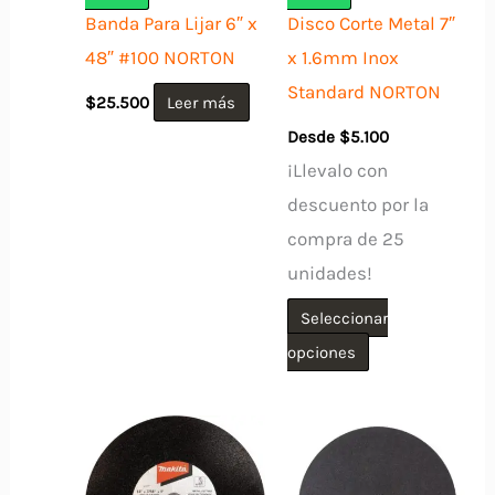
Banda Para Lijar 6″ x
Disco Corte Metal 7″
48″ #100 NORTON
x 1.6mm Inox
Standard NORTON
$
25.500
Leer más
Desde
$
5.100
¡Llevalo con
descuento por la
compra de 25
unidades!
Seleccionar
Este
opciones
producto
tiene
múltiples
variantes.