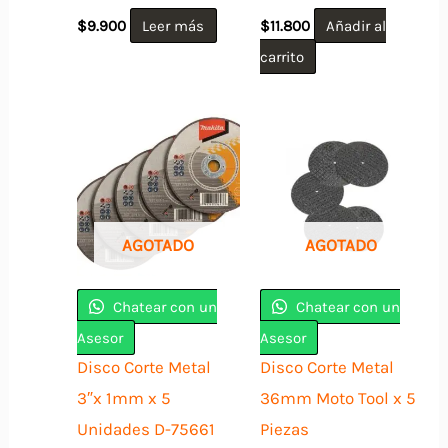
producto
$
9.900
Leer más
$
11.800
Añadir al
carrito
AGOTADO
AGOTADO
Chatear con un
Chatear con un
Asesor
Asesor
Disco Corte Metal
Disco Corte Metal
3″x 1mm x 5
36mm Moto Tool x 5
Unidades D-75661
Piezas