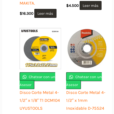
MAKITA.
$
4.500
Leer más
$
16.300
Leer más
Chatear con un
Chatear con un
Asesor
Asesor
Disco Corte Metal 4-
Disco Corte Metal 4-
1/2″ x 1/8″ T1 DCM104
1/2″ x 1mm
UYUSTOOLS
Inoxidable D-75524