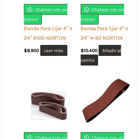
Chatear con un
Chatear con un
Asesor
Asesor
Banda Para Lijar 4″ x
Banda Para lijar 4″ x
24″ #100 NORTON
24″ #-60 NORTON
$
8.900
Leer más
$
10.400
Añadir al
carrito
Chatear con un
Chatear con un