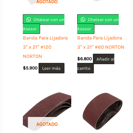
AGOTADO
Chatear con un
Chatear con un
Asesor
Asesor
Banda Para Lijadora
Banda Para Lijadora
3″ x 21″ #120
3″ x 21″ #60 NORTON
NORTON
$
6.800
Añadir al
$
5.900
Leer más
carrito
AGOTADO