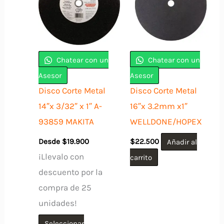
Las
opciones
se
pueden
Chatear con un
Chatear con un
elegir
Asesor
Asesor
en
Disco Corte Metal
Disco Corte Metal
la
14″x 3/32″ x 1″ A-
16″x 3.2mm x1″
página
93859 MAKITA
WELLDONE/HOPEX
de
Desde
$
19.900
$
22.500
Añadir al
producto
¡Llevalo con
carrito
descuento por la
compra de 25
unidades!
Seleccionar