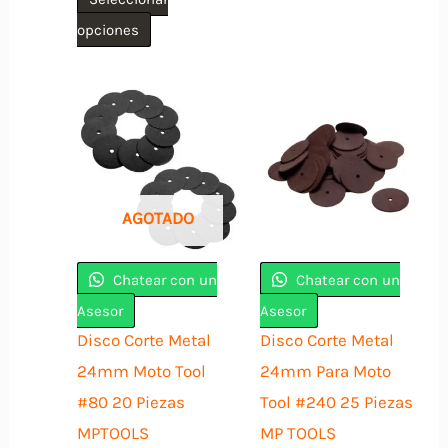
Este
opciones
producto
tiene
múltiples
variantes.
Las
opciones
AGOTADO
se
pueden
Chatear con un
Chatear con un
elegir
Asesor
Asesor
en
Disco Corte Metal
Disco Corte Metal
la
24mm Moto Tool
24mm Para Moto
página
#80 20 Piezas
Tool #240 25 Piezas
de
MPTOOLS
MP TOOLS