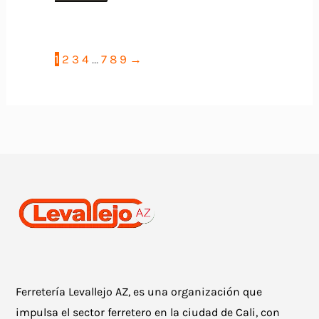
producto
tiene
tiene
múltiples
múltiples
variantes.
1
2
3
4
…
7
8
9
→
variantes.
Las
Las
opciones
opciones
se
se
pueden
pueden
elegir
elegir
en
en
la
la
página
página
de
de
producto
Ferretería Levallejo AZ, es una organización que
producto
impulsa el sector ferretero en la ciudad de Cali, con