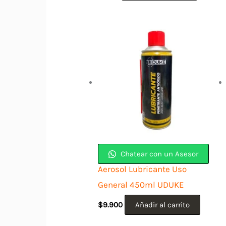
Chatear con un Asesor
Aerosol Lubricante Uso
General 450ml UDUKE
$
9.900
Añadir al carrito