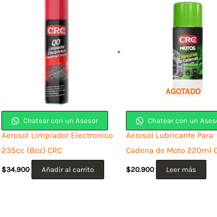
AGOTADO
Chatear con un Asesor
Chatear con un Ases
Aerosol Limpiador Electronico
Aerosol Lubricante Para
235cc (8oz) CRC
Cadena de Moto 220ml 
$
34.900
Añadir al carrito
$
20.900
Leer más