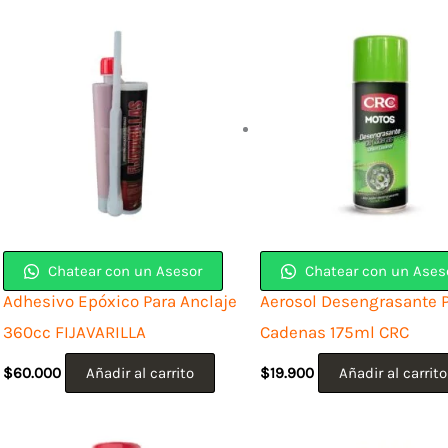
Chatear con un Asesor
Chatear con un Ases
Adhesivo Epóxico Para Anclaje
Aerosol Desengrasante 
360cc FIJAVARILLA
Cadenas 175ml CRC
$
60.000
Añadir al carrito
$
19.900
Añadir al carrito