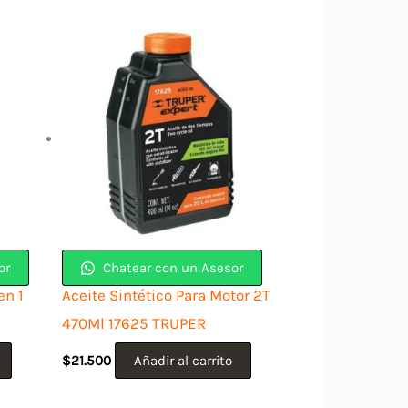
or
Chatear con un Asesor
en 1
Aceite Sintético Para Motor 2T
470Ml 17625 TRUPER
$
21.500
Añadir al carrito