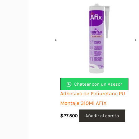
Chatear con un Asesor
Adhesivo de Poliuretano PU
Montaje 310Ml AFIX
$
27.500
Añadir al carrito