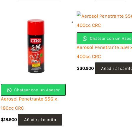
Chatear con un Ases
Aerosol Penetrante 556 
400cc CRC
$
30.900
Añadir al carrit
Chatear con un Asesor
Aerosol Penetrante 556 x
180cc CRC
$
18.900
Añadir al carrito