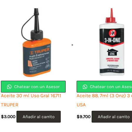
Chatear con un Asesor
Chatear con un Ases
Aceite 30 ml Uso Gral 16711
Aceite 88. 7ml (3 Onz) 3 
TRUPER
USA
$
3.000
Añadir al carrito
$
9.700
Añadir al carrito