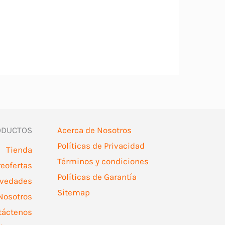
variantes.
Las
opciones
se
pueden
elegir
en
la
página
ODUCTOS
Acerca de Nosotros
de
Políticas de Privacidad
Tienda
producto
Términos y condiciones
reofertas
Políticas de Garantía
vedades
Sitemap
Nosotros
táctenos