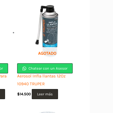
AGOTADO
or
Chatear con un Asesor
Para
Aerosol Infla llantas 12Oz
10940 TRUPER
$
14.500
Leer más