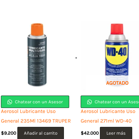
AGOTADO
Chatear con un Asesor
Chatear con un Ases
Aerosol Lubricante Uso
Aerosol Lubricante Uso
General 235Ml 13469 TRUPER
General 271ml WD-40
$
9.200
Añadir al carrito
$
42.000
Leer más