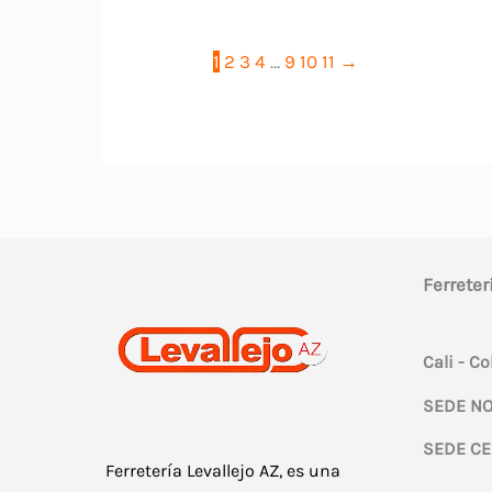
1
2
3
4
…
9
10
11
→
Ferreter
Cali - C
SEDE NO
SEDE CE
Ferretería Levallejo AZ, es una