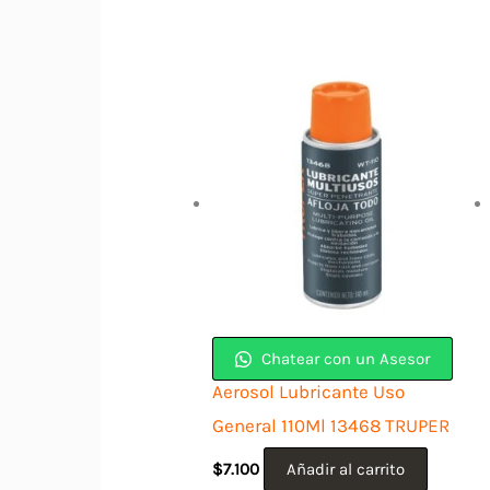
Chatear con un Asesor
Aerosol Lubricante Uso
General 110Ml 13468 TRUPER
$
7.100
Añadir al carrito