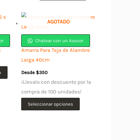
AGOTADO
or
Chatear con un Asesor
x
Amarra Para Teja de Alambre
Larga 40cm
o
Desde
$
350
¡Llevalo con descuento por la
compra de 100 unidades!
Este
Seleccionar opciones
producto
tiene
múltiples