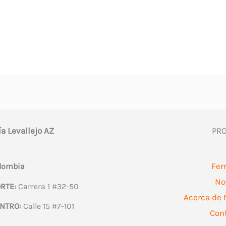
ía Levallejo AZ
PR
Fer
olombia
No
RTE:
Carrera 1 #32-50
Acerca de 
NTRO:
Calle 15 #7-101
Con