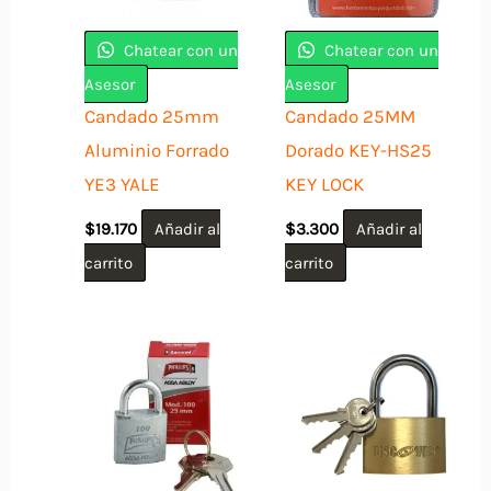
Chatear con un
Chatear con un
Asesor
Asesor
Candado 25mm
Candado 25MM
Aluminio Forrado
Dorado KEY-HS25
YE3 YALE
KEY LOCK
$
19.170
Añadir al
$
3.300
Añadir al
carrito
carrito