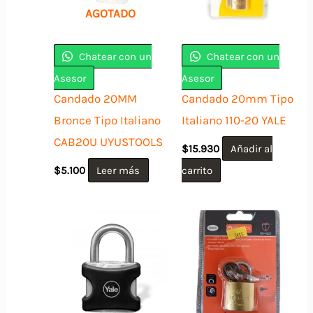
AGOTADO
Chatear con un
Chatear con un
Asesor
Asesor
Candado 20MM
Candado 20mm Tipo
Bronce Tipo Italiano
Italiano 110-20 YALE
CAB20U UYUSTOOLS
$
15.930
Añadir al
$
5.100
Leer más
carrito