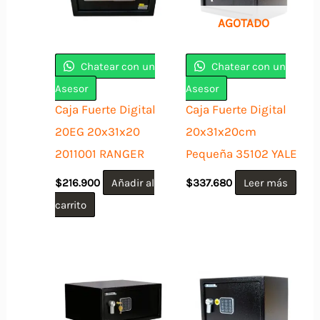
AGOTADO
Chatear con un
Chatear con un
Asesor
Asesor
Caja Fuerte Digital
Caja Fuerte Digital
20EG 20x31x20
20x31x20cm
2011001 RANGER
Pequeña 35102 YALE
$
216.900
Añadir al
$
337.680
Leer más
carrito