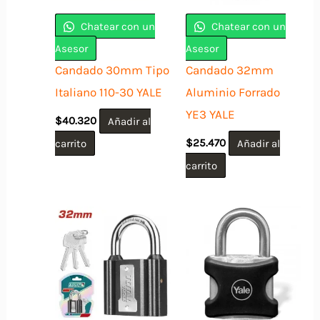
Chatear con un
Chatear con un
Asesor
Asesor
Candado 30mm Tipo
Candado 32mm
Italiano 110-30 YALE
Aluminio Forrado
YE3 YALE
$
40.320
Añadir al
carrito
$
25.470
Añadir al
carrito