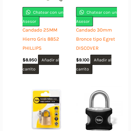
Chatear con un
Chatear con un
Asesor
Asesor
Candado 25MM
Candado 30mm
Hierro Gris 8852
Bronce tipo Egret
PHILLIPS
DISCOVER
$
8.950
Añadir al
$
9.100
Añadir al
carrito
carrito