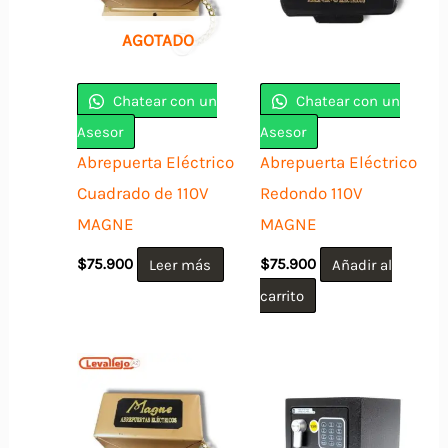
AGOTADO
Chatear con un
Chatear con un
Asesor
Asesor
Abrepuerta Eléctrico
Abrepuerta Eléctrico
Cuadrado de 110V
Redondo 110V
MAGNE
MAGNE
$
75.900
Leer más
$
75.900
Añadir al
carrito