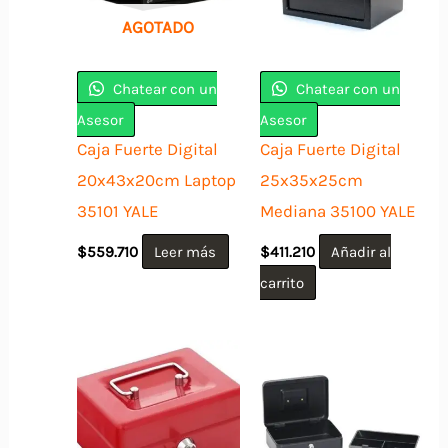
AGOTADO
Chatear con un
Chatear con un
Asesor
Asesor
Caja Fuerte Digital
Caja Fuerte Digital
20x43x20cm Laptop
25x35x25cm
35101 YALE
Mediana 35100 YALE
$
559.710
Leer más
$
411.210
Añadir al
carrito