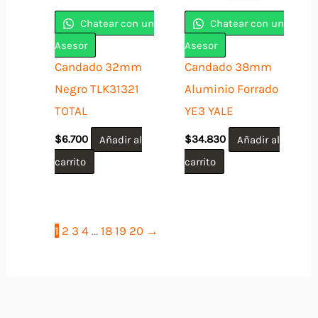
Chatear con un
Chatear con un
Asesor
Asesor
Candado 32mm
Candado 38mm
Negro TLK31321
Aluminio Forrado
TOTAL
YE3 YALE
$
6.700
Añadir al
$
34.830
Añadir al
carrito
carrito
1
2
3
4
…
18
19
20
→