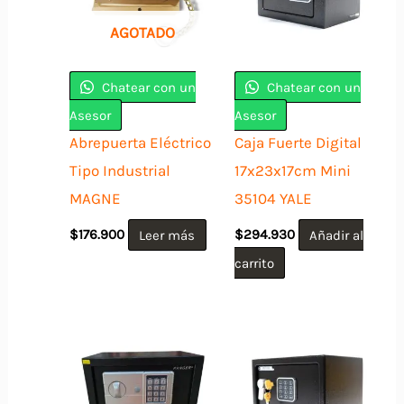
AGOTADO
Chatear con un
Chatear con un
Asesor
Asesor
Abrepuerta Eléctrico
Caja Fuerte Digital
Tipo Industrial
17x23x17cm Mini
MAGNE
35104 YALE
$
176.900
Leer más
$
294.930
Añadir al
carrito