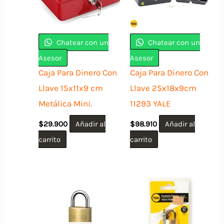
Chatear con un
Chatear con un
Asesor
Asesor
Caja Para Dinero Con
Caja Para Dinero Con
Llave 15x11x9 cm
Llave 25x18x9cm
Metálica Mini.
11293 YALE
$
29.900
Añadir al
$
98.910
Añadir al
carrito
carrito