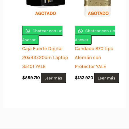
AGOTADO
AGOTADO
Chatear con un
Chatear con un
Asesor
Asesor
Caja Fuerte Digital
Candado 870 tipo
20x43x20cm Laptop
Alemán con
35101 YALE
Protector YALE
$
559.710
Leer más
$
133.920
Leer más