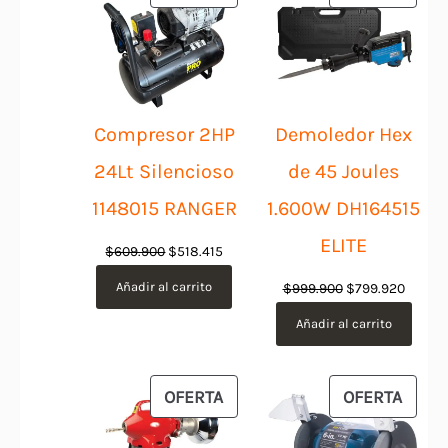
EN
EN
OFERTA
OFER
Compresor 2HP
Demoledor Hex
24Lt Silencioso
de 45 Joules
1148015 RANGER
1.600W DH164515
ELITE
El
El
$
609.900
$
518.415
precio
precio
Añadir al carrito
El
El
$
999.900
$
799.920
original
actual
precio
precio
Añadir al carrito
era:
es:
original
actual
$609.900.
$518.415.
era:
es:
$999.900.
$799.9
PRODUCTO
PROD
OFERTA
OFERTA
EN
EN