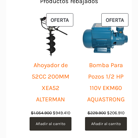
Productos rebajados
PRODUCTO
PROD
OFERTA
OFERTA
EN
EN
OFERTA
OFER
Ahoyador de
Bomba Para
52CC 200MM
Pozos 1/2 HP
XEA52
110V EKM60
ALTERMAN
AQUASTRONG
El
El
El
El
$
1.054.900
$
949.410
$
229.900
$
206.910
precio
precio
precio
precio
Añadir al carrito
Añadir al carrito
original
actual
original
actual
era:
es:
era:
es: