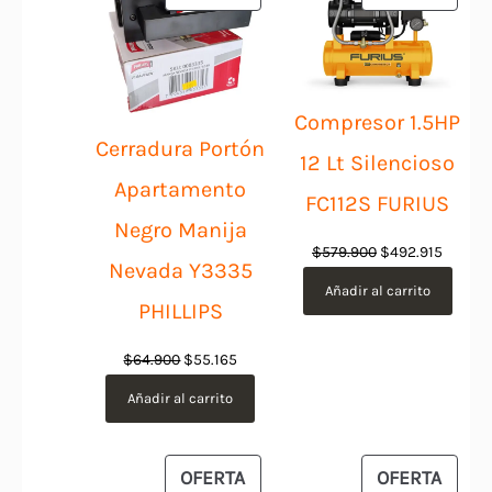
EN
EN
OFERTA
OFER
Compresor 1.5HP
Cerradura Portón
12 Lt Silencioso
Apartamento
FC112S FURIUS
Negro Manija
El
El
$
579.900
$
492.915
Nevada Y3335
precio
precio
Añadir al carrito
PHILLIPS
original
actual
era:
es:
El
El
$
64.900
$
55.165
$579.900.
$492.9
precio
precio
Añadir al carrito
original
actual
era:
es:
$64.900.
$55.165.
PRODUCTO
PROD
OFERTA
OFERTA