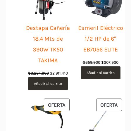
OFERTA
OFER
Destapa Cañería
Esmeril Eléctrico
18.4 Mts de
1/2 HP de 6″
390W TK50
EB7056 ELITE
TAKIMA
El
El
$
259.900
$
207.920
precio
precio
El
El
Añadir al carrito
$
3.234.900
$
2.911.410
original
actual
precio
precio
Añadir al carrito
era:
es:
original
actual
$259.900.
$207.9
era:
es:
$3.234.900.
$2.911.410.
PRODUCTO
PROD
OFERTA
OFERTA
EN
EN
OFERTA
OFER