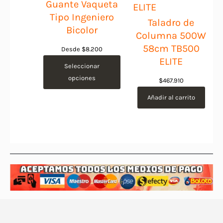
Guante Vaqueta
Tipo Ingeniero
Taladro de
Bicolor
Columna 500W
58cm TB500
Desde
$
8.200
ELITE
Seleccionar
opciones
$
467.910
Añadir al carrito