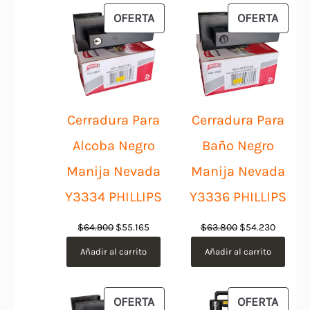
$1.054.900.
$949.410.
$229.900.
$206.9
PRODUCTO
PROD
OFERTA
OFERTA
EN
EN
OFERTA
OFER
Cerradura Para
Cerradura Para
Alcoba Negro
Baño Negro
Manija Nevada
Manija Nevada
Y3334 PHILLIPS
Y3336 PHILLIPS
El
El
El
El
$
64.900
$
55.165
$
63.800
$
54.230
precio
precio
precio
precio
Añadir al carrito
Añadir al carrito
original
actual
original
actual
era:
es:
era:
es:
$64.900.
$55.165.
$63.800.
$54.230
PRODUCTO
PROD
OFERTA
OFERTA