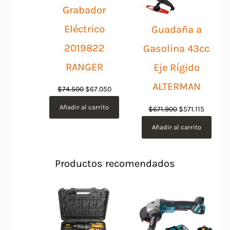
Grabador
Eléctrico
Guadaña a
2019822
Gasolina 43cc
RANGER
Eje Rígido
ALTERMAN
El
El
$
74.500
$
67.050
precio
precio
Añadir al carrito
El
El
$
671.900
$
571.115
original
actual
precio
precio
Añadir al carrito
era:
es:
original
actual
$74.500.
$67.050.
era:
es:
Productos recomendados
$671.900.
$571.115