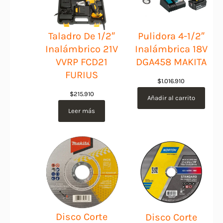
Taladro De 1/2″
Pulidora 4-1/2″
Inalámbrico 21V
Inalámbrica 18V
VVRP FCD21
DGA458 MAKITA
FURIUS
$
1.016.910
$
215.910
Añadir al carrito
Leer más
Disco Corte
Disco Corte