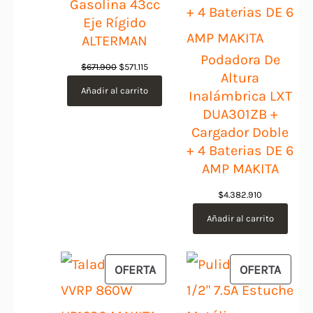
Gasolina 43cc
Eje Rígido
ALTERMAN
Podadora De
El
El
$
671.900
$
571.115
Altura
precio
precio
Añadir al carrito
Inalámbrica LXT
original
actual
DUA301ZB +
era:
es:
Cargador Doble
$671.900.
$571.115.
+ 4 Baterias DE 6
AMP MAKITA
$
4.382.910
Añadir al carrito
PRODUCTO
PROD
OFERTA
OFERTA
EN
EN