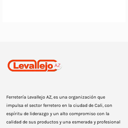
producto
tiene
múltiples
variantes.
Las
opciones
se
pueden
elegir
en
la
Ferretería Levallejo AZ, es una organización que
página
impulsa el sector ferretero en la ciudad de Cali, con
de
espíritu de liderazgo y un alto compromiso con la
producto
calidad de sus productos y una esmerada y profesional