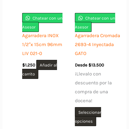
Chatear con un
Chatear con un
Asesor
Asesor
Agarradera INOX
Agarradera Cromada
1/2″x 15cm 96mm
2693-4 Inyectada
LIV 021-0
GATO
$
1.250
Añadir al
Desde
$
13.500
¡Llevalo con
carrito
descuento por la
compra de una
docena!
Seleccionar
Este
opciones