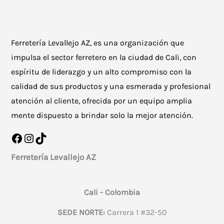
en
en
la
la
Ferretería Levallejo AZ, es una organización que
página
página
impulsa el sector ferretero en la ciudad de Cali, con
de
de
espíritu de liderazgo y un alto compromiso con la
producto
producto
calidad de sus productos y una esmerada y profesional
atención al cliente, ofrecida por un equipo amplia
mente dispuesto a brindar solo la mejor atención.
Facebook
Instagram
TikTok
Ferretería Levallejo AZ
Cali - Colombia
SEDE NORTE:
Carrera 1 #32-50