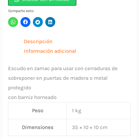
PAVONADA
761
Comparte esto:
VERONA
(1614)
GATO
Descripción
cantidad
Información adicional
Escudo en zamac para usar con cerraduras de
sobreponer en puertas de madera o metal
protegido
con barniz horneado
Peso
1 kg
Dimensiones
35 × 10 × 10 cm