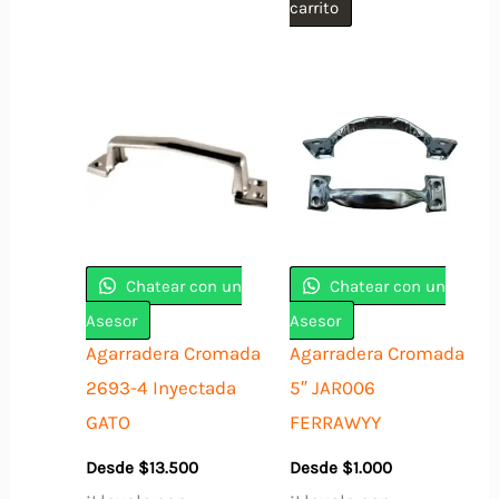
carrito
Chatear con un
Chatear con un
Asesor
Asesor
Agarradera Cromada
Agarradera Cromada
2693-4 Inyectada
5″ JAR006
GATO
FERRAWYY
Desde
$
13.500
Desde
$
1.000