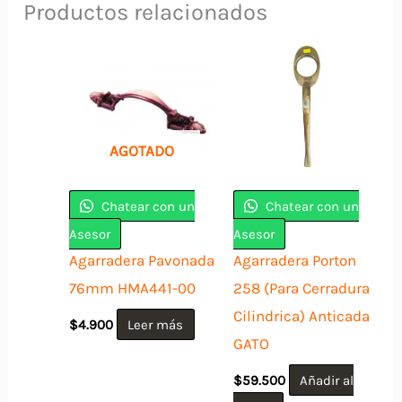
Productos relacionados
AGOTADO
Chatear con un
Chatear con un
Asesor
Asesor
Agarradera Pavonada
Agarradera Porton
76mm HMA441-00
258 (Para Cerradura
Cilindrica) Anticada
$
4.900
Leer más
GATO
$
59.500
Añadir al