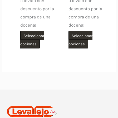
¡Llevalo con
¡Llevalo con
descuento por la
descuento por la
compra de una
compra de una
docena!
docena!
Seleccionar
Seleccionar
Este
Este
opciones
opciones
producto
producto
tiene
tiene
múltiples
múltiples
variantes.
variantes.
Las
Las
opciones
opciones
se
se
pueden
pueden
elegir
elegir