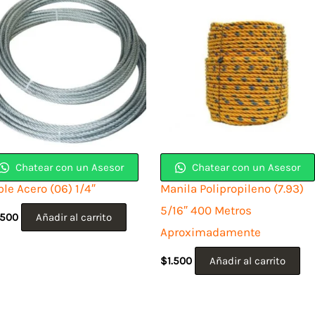
Chatear con un Asesor
Chatear con un Asesor
le Acero (06) 1/4″
Manila Polipropileno (7.93)
5/16″ 400 Metros
.500
Añadir al carrito
Aproximadamente
$
1.500
Añadir al carrito