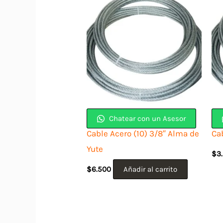
Chatear con un Asesor
Cable Acero (10) 3/8″ Alma de
Cab
Yute
$
3
$
6.500
Añadir al carrito