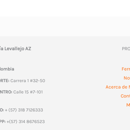
ía Levallejo AZ
PR
Fer
olombia
No
RTE:
Carrera 1 #32-50
Acerca de 
NTRO:
Calle 15 #7-101
Con
M
O:
+ (57) 318 7126333
PP:
+(57) 314 8676523