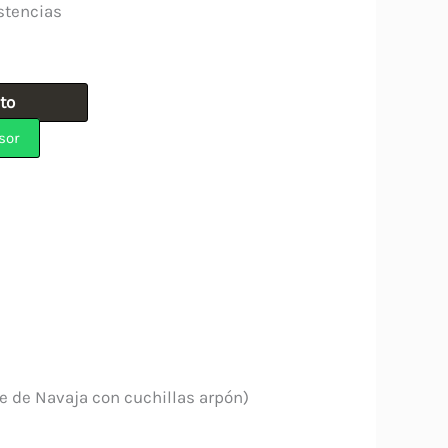
stencias
ito
sor
e de Navaja con cuchillas arpón)