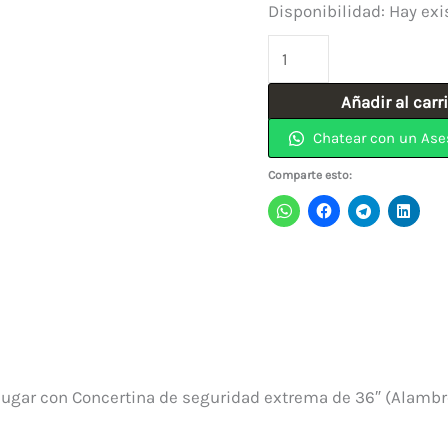
Disponibilidad:
Hay exi
Alambre
de
Añadir al carr
Seguridad
Chatear con un Ase
Concertina
0.6mm
Comparte esto:
cantidad
o lugar con Concertina de seguridad extrema de 36″ (Alambr