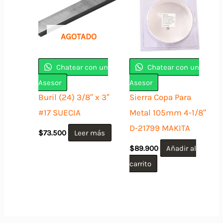
AGOTADO
Chatear con un
Chatear con un
Asesor
Asesor
Buril (24) 3/8″ x 3″
Sierra Copa Para
#17 SUECIA
Metal 105mm 4-1/8″
D-21799 MAKITA
$
73.500
Leer más
$
89.900
Añadir al
carrito