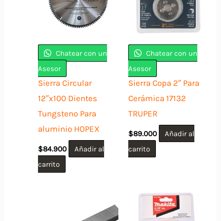
Chatear con un
Chatear con un
Asesor
Asesor
Sierra Circular
Sierra Copa 2″ Para
12″x100 Dientes
Cerámica 17132
Tungsteno Para
TRUPER
aluminio HOPEX
$
89.000
Añadir al
$
84.900
Añadir al
carrito
carrito