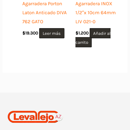
Agarradera Porton
Agarradera INOX
Laton Anticado DIVA
1/2″x 10cm 64mm
762 GATO
LIV 021-0
$
19.300
Leer más
$
1.200
Añadir al
carrito