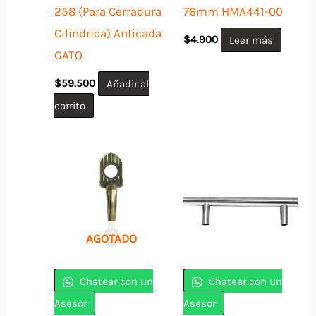
258 (Para Cerradura
76mm HMA441-00
Cilindrica) Anticada
$
4.900
Leer más
GATO
$
59.500
Añadir al
carrito
AGOTADO
Chatear con un
Chatear con un
Asesor
Asesor