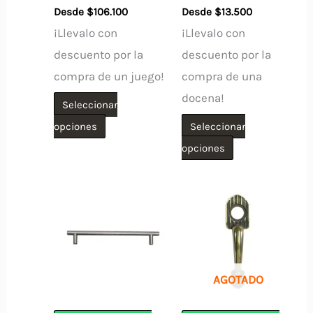
Desde
$
106.100
Desde
$
13.500
¡Llevalo con
¡Llevalo con
descuento por la
descuento por la
compra de un juego!
compra de una
docena!
Seleccionar
Este
opciones
Seleccionar
producto
Este
opciones
tiene
producto
múltiples
tiene
variantes.
múltiples
Las
variantes.
opciones
Las
se
opciones
AGOTADO
pueden
se