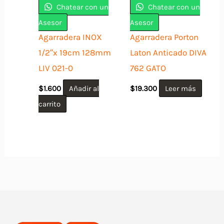
elegir
pueden
Chatear con un
Chatear con un
en
elegir
Asesor
Asesor
la
en
Agarradera INOX
Agarradera Porton
página
la
1/2″x 19cm 128mm
Laton Anticado DIVA
de
página
LIV 021-0
762 GATO
producto
de
$
1.600
Añadir al
$
19.300
Leer más
producto
carrito