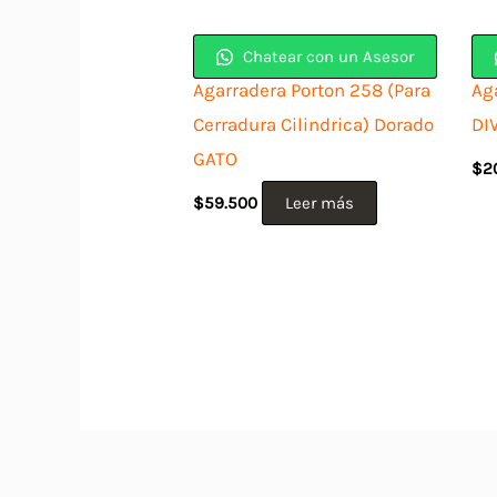
Chatear con un Asesor
Agarradera Porton 258 (Para
Ag
Cerradura Cilindrica) Dorado
DI
GATO
$
2
$
59.500
Leer más