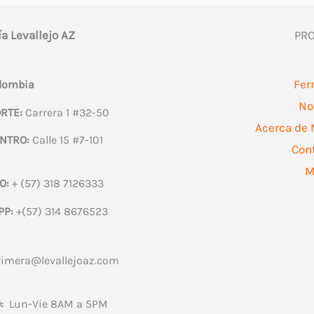
se
ía Levallejo AZ
PR
pue
eleg
en
Fer
olombia
la
No
RTE:
Carrera 1 #32-50
pág
Acerca de 
NTRO:
Calle 15 #7-101
de
Con
pro
M
O:
+ (57) 318 7126333
PP:
+(57) 314 8676523
rimera@levallejoaz.com
:
Lun-Vie 8AM a 5PM