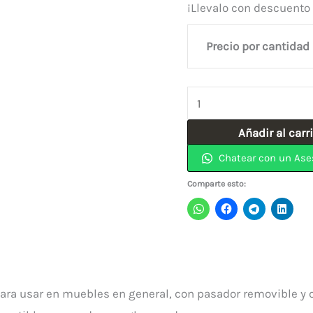
¡Llevalo con descuento 
Precio por cantidad
Bisagra
Mueble
Añadir al carr
Zincada
Chatear con un Ase
2-
1/2"
Comparte esto:
Con
Tornillo
INDUMA
cantidad
para usar en muebles en general, con pasador removible y