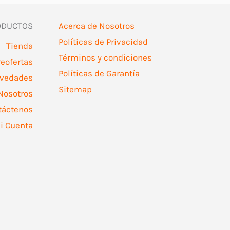
ODUCTOS
Acerca de Nosotros
den
Políticas de Privacidad
ir
Tienda
Términos y condiciones
reofertas
Políticas de Garantía
vedades
Sitemap
ina
Nosotros
táctenos
ducto
i Cuenta