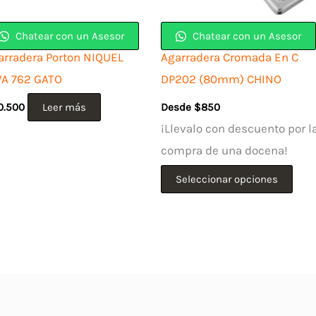
Chatear con un Asesor
Chatear con un Asesor
arradera Porton NIQUEL
Agarradera Cromada En C
VA 762 GATO
DP202 (80mm) CHINO
0.500
Leer más
Desde
$
850
¡Llevalo con descuento por l
compra de una docena!
Este
Seleccionar opciones
pro
tien
múlt
vari
Las
opc