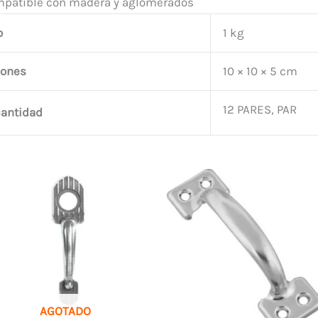
mpatible con madera y aglomerados
o
1 kg
ones
10 × 10 × 5 cm
12 PARES, PAR
cantidad
AGOTADO