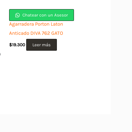
Chatear con un Asesor
Agarradera Porton Laton
Anticado DIVA 762 GATO
$
19.300
Leer más
a
ducto
e
iples
antes.
iones