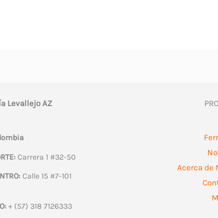
ía Levallejo AZ
PR
Fer
olombia
No
RTE:
Carrera 1 #32-50
Acerca de 
NTRO:
Calle 15 #7-101
Con
M
O:
+ (57) 318 7126333