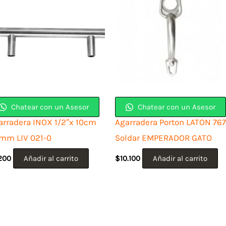
Chatear con un Asesor
Chatear con un Asesor
arradera INOX 1/2″x 10cm
Agarradera Porton LATON 767
mm LIV 021-0
Soldar EMPERADOR GATO
.200
Añadir al carrito
$
10.100
Añadir al carrito