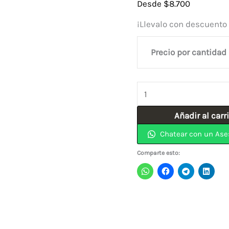
Desde
$
8.700
¡Llevalo con descuento 
Precio por cantidad
Bisagra
Nudo
Añadir al carr
Niquelada
Chatear con un Ase
Satinada
3"x3"
Comparte esto:
Cabeza
Plana
Con
Tornillos