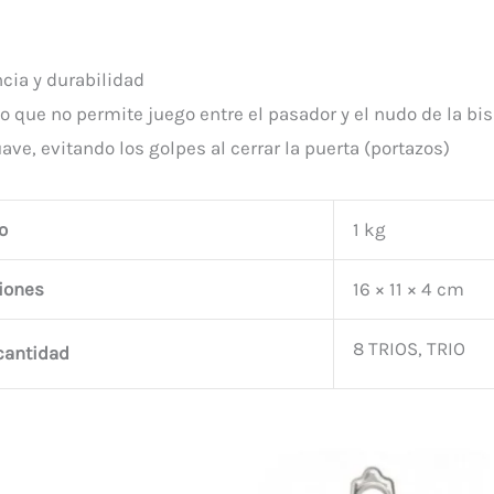
C16
INDUMA
cantidad
ncia y durabilidad
o que no permite juego entre el pasador y el nudo de la bi
ve, evitando los golpes al cerrar la puerta (portazos)
o
1 kg
iones
16 × 11 × 4 cm
8 TRIOS, TRIO
 cantidad