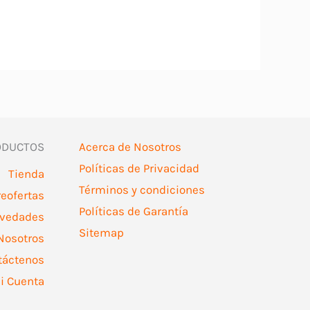
tiene
múltiples
variantes.
Las
opciones
se
ODUCTOS
Acerca de Nosotros
pueden
Políticas de Privacidad
elegir
Tienda
Términos y condiciones
en
reofertas
Políticas de Garantía
la
vedades
Sitemap
página
Nosotros
de
táctenos
producto
i Cuenta