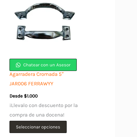
Chatear con un Asesor
Agarradera Cromada 5″
JAR006 FERRAWYY
Desde
$
1.000
¡Llevalo con descuento por la
compra de una docena!
Este
Seleccionar opciones
producto