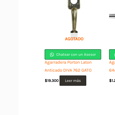
AGOTADO
Chatear con un Asesor
Agarradera Porton Laton
Ag
Anticado DIVA 762 GATO
64
$
19.300
Leer más
$
1