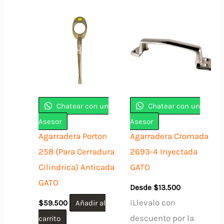
tiene
múltiples
variantes.
Las
opciones
se
pueden
Chatear con un
Chatear con un
elegir
Asesor
Asesor
en
Agarradera Porton
Agarradera Cromada
la
258 (Para Cerradura
2693-4 Inyectada
página
Cilindrica) Anticada
GATO
de
GATO
Desde
$
13.500
producto
¡Llevalo con
$
59.500
Añadir al
descuento por la
carrito