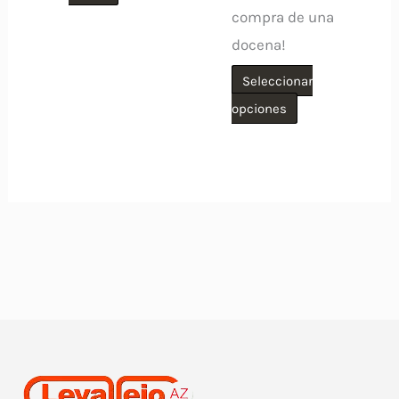
compra de una
docena!
Seleccionar
Este
opciones
producto
tiene
múltiples
variantes.
Las
opciones
se
pueden
elegir
en