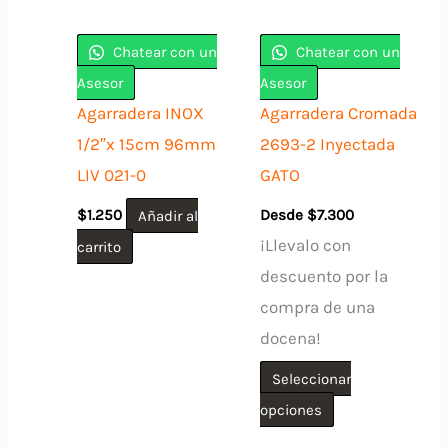
Chatear con un
Chatear con un
Asesor
Asesor
Agarradera INOX
Agarradera Cromada
1/2″x 15cm 96mm
2693-2 Inyectada
LIV 021-0
GATO
$
1.250
Añadir al
Desde
$
7.300
¡Llevalo con
carrito
descuento por la
compra de una
docena!
Seleccionar
Este
opciones
producto