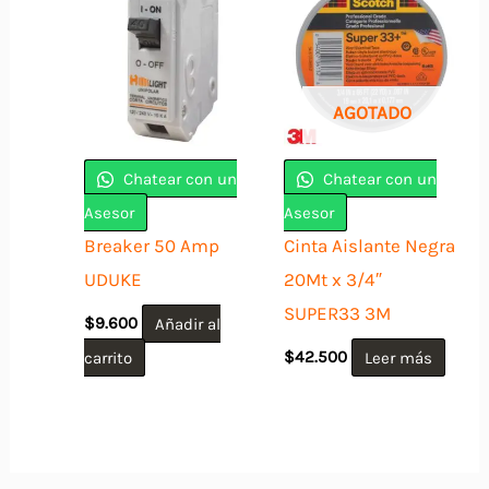
AGOTADO
Chatear con un
Chatear con un
Asesor
Asesor
Breaker 50 Amp
Cinta Aislante Negra
UDUKE
20Mt x 3/4″
SUPER33 3M
$
9.600
Añadir al
carrito
$
42.500
Leer más