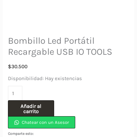
Bombillo Led Portátil
Recargable USB IO TOOLS
$
30.500
Disponibilidad:
Hay existencias
Bombillo
Led
Añadir al
Portátil
carrito
Recargable
Chatear con un Asesor
USB
Comparte esto: