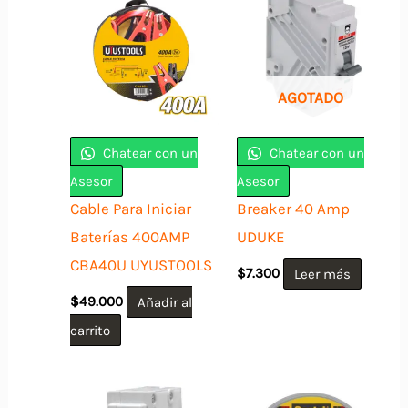
AGOTADO
Chatear con un
Chatear con un
Asesor
Asesor
Cable Para Iniciar
Breaker 40 Amp
Baterías 400AMP
UDUKE
CBA40U UYUSTOOLS
$
7.300
Leer más
$
49.000
Añadir al
carrito