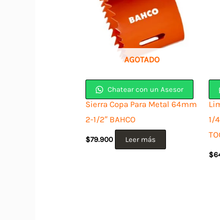
AGOTADO
Chatear con un Asesor
Sierra Copa Para Metal 64mm
Li
2-1/2″ BAHCO
1/4
TO
$
79.900
Leer más
$
6