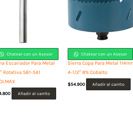
Chatear con un Asesor
Chatear con un Asesor
ma Escariador Para Metal
Sierra Copa Para Metal 114
″ Rotativa SB1-SA1
4-1/2″ 8% Cobalto
OLMAX
$
54.900
Añadir al carrito
4.800
Añadir al carrito