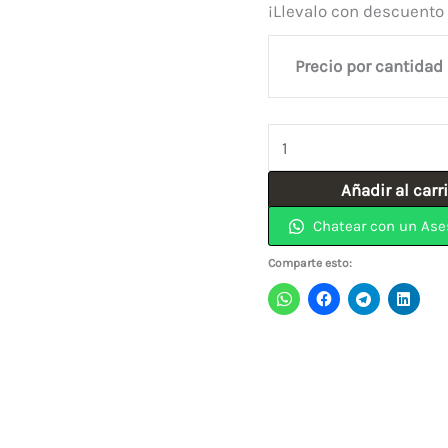
¡Llevalo con descuento
Precio por cantidad
Broca
Acero
Añadir al carr
Rapido
Chatear con un Ase
(
5.56)
Comparte esto:
7/32"
INCOLMA
cantidad