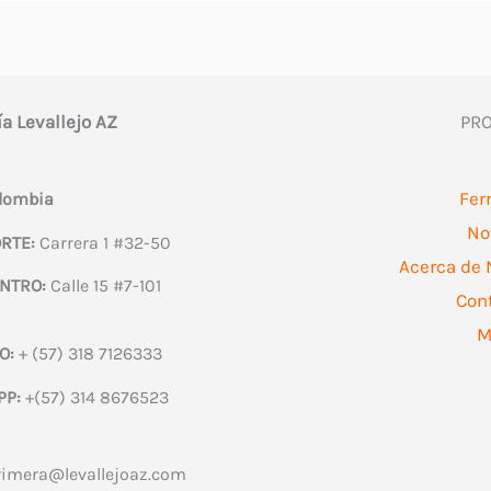
ía Levallejo AZ
PR
Fer
olombia
No
RTE:
Carrera 1 #32-50
Acerca de 
NTRO:
Calle 15 #7-101
Con
M
O:
+ (57) 318 7126333
PP:
+(57) 314 8676523
rimera@levallejoaz.com