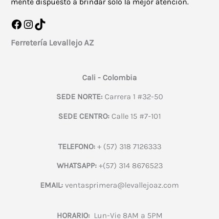
mente dispuesto a brindar solo la mejor atención.
Facebook
Instagram
TikTok
Ferretería Levallejo AZ
Cali - Colombia
SEDE NORTE:
Carrera 1 #32-50
SEDE CENTRO:
Calle 15 #7-101
TELEFONO:
+ (57) 318 7126333
WHATSAPP:
+(57) 314 8676523
EMAIL:
ventasprimera@levallejoaz.com
HORARIO:
Lun-Vie 8AM a 5PM