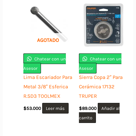
AGOTADO
Chatear con un
Chatear con un
Asesor
Asesor
Lima Escariador Para
Sierra Copa 2″ Para
Metal 3/8″ Esferica
Cerámica 17132
R.SD3 TOOLMEX
TRUPER
$
53.000
Leer más
$
89.000
Añadir al
carrito