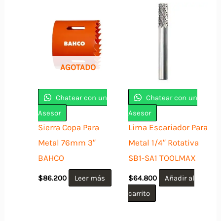
AGOTADO
Chatear con un
Chatear con un
Asesor
Asesor
Sierra Copa Para
Lima Escariador Para
Metal 76mm 3″
Metal 1/4″ Rotativa
BAHCO
SB1-SA1 TOOLMAX
$
86.200
Leer más
$
64.800
Añadir al
carrito