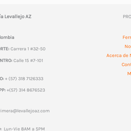
ía Levallejo AZ
PR
Fer
olombia
No
RTE:
Carrera 1 #32-50
Acerca de 
NTRO:
Calle 15 #7-101
Con
M
O:
+ (57) 318 7126333
PP:
+(57) 314 8676523
rimera@levallejoaz.com
:
Lun-Vie 8AM a 5PM