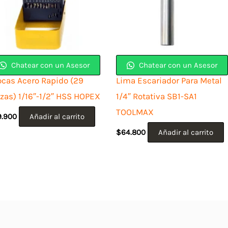
Chatear con un Asesor
Chatear con un Asesor
ocas Acero Rapido (29
Lima Escariador Para Metal
ezas) 1/16″-1/2″ HSS HOPEX
1/4″ Rotativa SB1-SA1
TOOLMAX
9.900
Añadir al carrito
$
64.800
Añadir al carrito