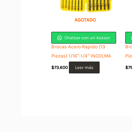
AGOTADO
Chatear con un Asesor
Brocas Acero Rapido (13
Br
Piezas) 1/16″-1/4″ INCOLMA
Pi
$
73.600
Leer más
$
7