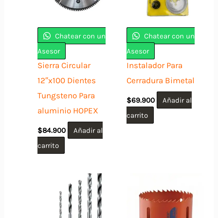
Chatear con un
Chatear con un
Asesor
Asesor
Sierra Circular
Instalador Para
12″x100 Dientes
Cerradura Bimetal
Tungsteno Para
$
69.900
Añadir al
aluminio HOPEX
carrito
$
84.900
Añadir al
carrito