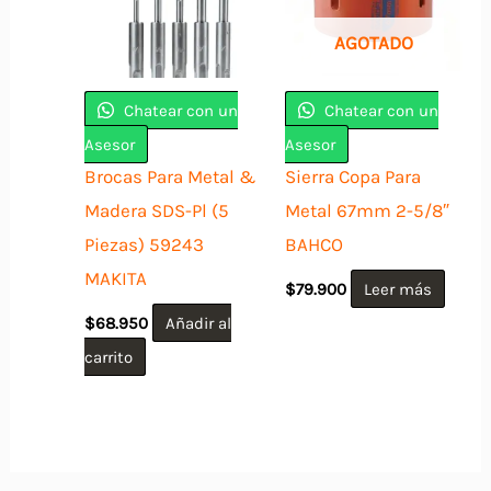
AGOTADO
Chatear con un
Chatear con un
Asesor
Asesor
Brocas Para Metal &
Sierra Copa Para
Madera SDS-Pl (5
Metal 67mm 2-5/8″
Piezas) 59243
BAHCO
MAKITA
$
79.900
Leer más
$
68.950
Añadir al
carrito