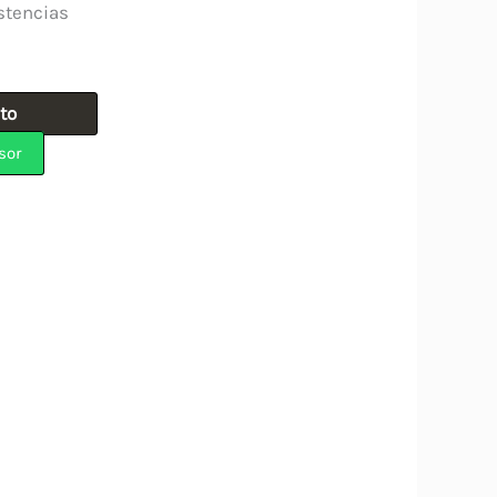
stencias
ito
sor