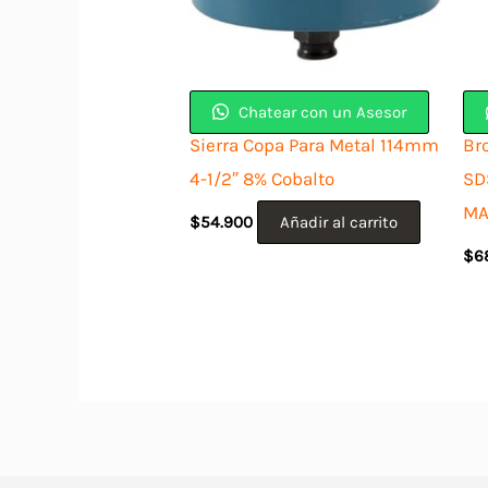
Chatear con un Asesor
Sierra Copa Para Metal 114mm
Br
4-1/2″ 8% Cobalto
SD
MA
$
54.900
Añadir al carrito
$
6