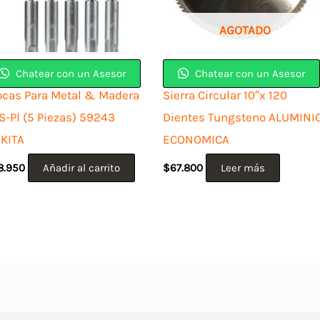
AGOTADO
Chatear con un Asesor
Chatear con un Asesor
ocas Para Metal & Madera
Sierra Circular 10″x 120
S-Pl (5 Piezas) 59243
Dientes Tungsteno ALUMINI
KITA
ECONOMICA
8.950
Añadir al carrito
$
67.800
Leer más