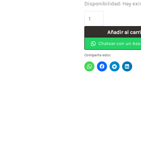
Disponibilidad:
Hay exi
Broca
Acero
Añadir al carr
Rapido
Chatear con un Ase
(25.40)
1"
Comparte esto:
Espigo
1/2"
ECONOMICA
cantidad