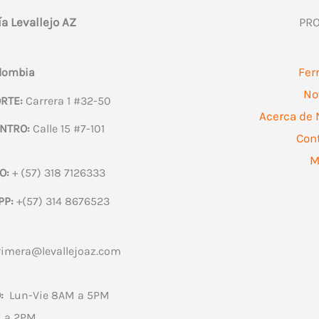
ía Levallejo AZ
PR
Fer
olombia
No
RTE:
Carrera 1 #32-50
Acerca de 
NTRO:
Calle 15 #7-101
Con
M
O:
+ (57) 318 7126333
PP:
+(57) 314 8676523
rimera@levallejoaz.com
:
Lun-Vie 8AM a 5PM
 a 2PM