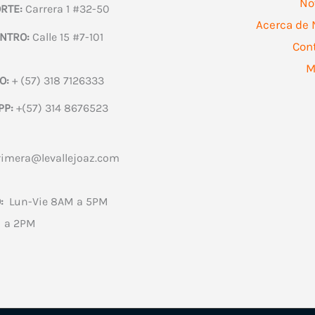
No
RTE:
Carrera 1 #32-50
Acerca de 
NTRO:
Calle 15 #7-101
Con
M
O:
+ (57) 318 7126333
PP:
+(57) 314 8676523
rimera@levallejoaz.com
:
Lun-Vie 8AM a 5PM
 a 2PM