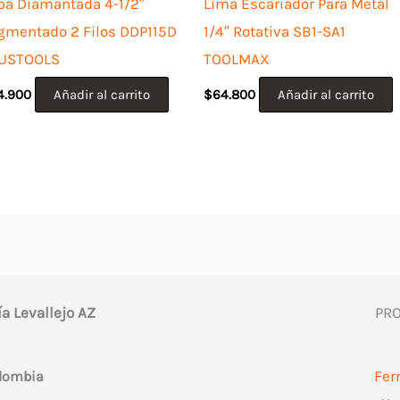
pa Diamantada 4-1/2″
Lima Escariador Para Metal
gmentado 2 Filos DDP115D
1/4″ Rotativa SB1-SA1
USTOOLS
TOOLMAX
4.900
Añadir al carrito
$
64.800
Añadir al carrito
ía Levallejo AZ
PR
Fer
olombia