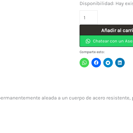
Disponibilidad:
Hay exi
Broca
Para
Añadir al carr
Vidrio
Chatear con un Ase
(14)
9/16"
Comparte esto:
Tipo
Copa
2019067
RANGER.
cantidad
 permanentemente aleada a un cuerpo de acero resistente, p