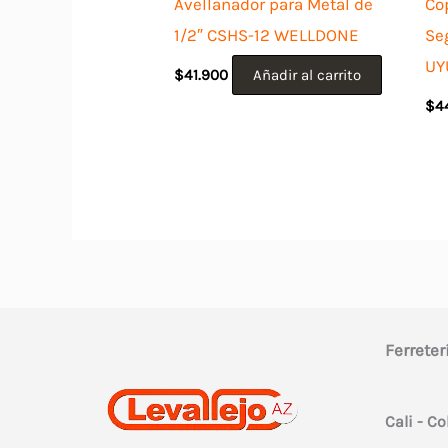
Avellanador para Metal de
Co
1/2″ CSHS-12 WELLDONE
Se
UY
$
41.900
Añadir al carrito
$
4
Ferreter
Cali - C