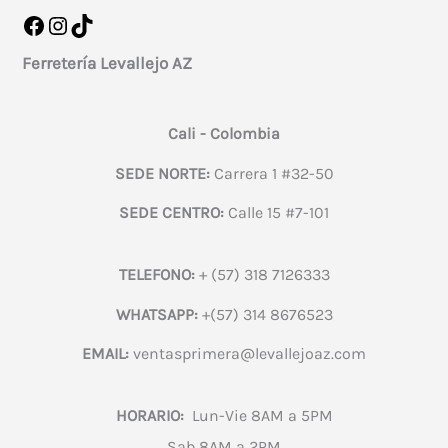
Facebook
Instagram
TikTok
Ferretería Levallejo AZ
Cali - Colombia
SEDE NORTE:
Carrera 1 #32-50
SEDE CENTRO:
Calle 15 #7-101
TELEFONO:
+ (57) 318 7126333
WHATSAPP:
+(57) 314 8676523
EMAIL:
ventasprimera@levallejoaz.com
HORARIO:
Lun-Vie 8AM a 5PM
Sab 8AM a 2PM