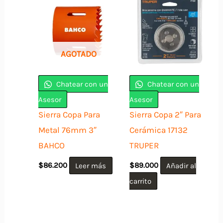
AGOTADO
Chatear con un
Chatear con un
Asesor
Asesor
Sierra Copa Para
Sierra Copa 2″ Para
Metal 76mm 3″
Cerámica 17132
BAHCO
TRUPER
$
86.200
Leer más
$
89.000
Añadir al
carrito