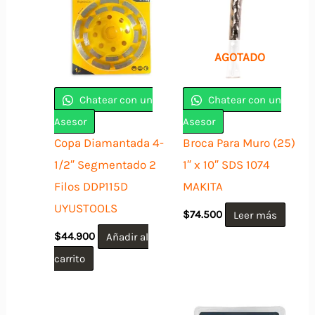
AGOTADO
Chatear con un
Chatear con un
Asesor
Asesor
Copa Diamantada 4-
Broca Para Muro (25)
1/2″ Segmentado 2
1″ x 10″ SDS 1074
Filos DDP115D
MAKITA
UYUSTOOLS
$
74.500
Leer más
$
44.900
Añadir al
carrito