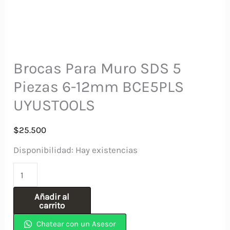
Brocas Para Muro SDS 5
Piezas 6-12mm BCE5PLS
UYUSTOOLS
$
25.500
Disponibilidad:
Hay existencias
Brocas
Para
Añadir al
Muro
carrito
SDS
Chatear con un Asesor