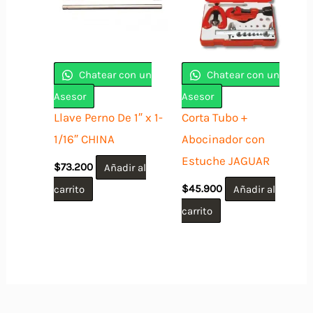
Chatear con un
Chatear con un
Asesor
Asesor
Llave Perno De 1″ x 1-
Corta Tubo +
1/16″ CHINA
Abocinador con
Estuche JAGUAR
$
73.200
Añadir al
carrito
$
45.900
Añadir al
carrito