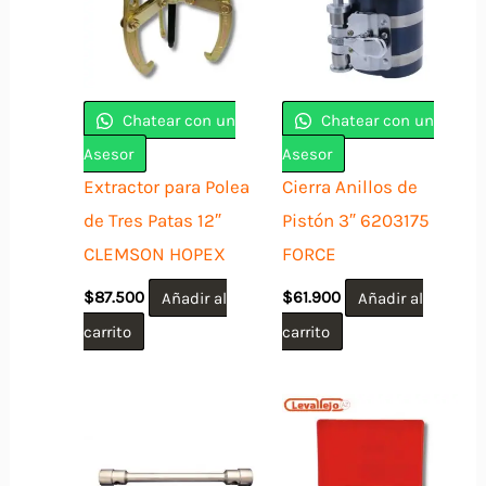
Chatear con un
Chatear con un
Asesor
Asesor
Extractor para Polea
Cierra Anillos de
de Tres Patas 12″
Pistón 3″ 6203175
CLEMSON HOPEX
FORCE
$
87.500
Añadir al
$
61.900
Añadir al
carrito
carrito