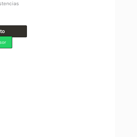
stencias
ito
sor