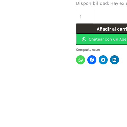
Disponibilidad:
Hay exi
Candado
50mm
Añadir al carr
Tipo
Chatear con un Ase
Italiano
110-
Comparte esto:
50
YALE
cantidad