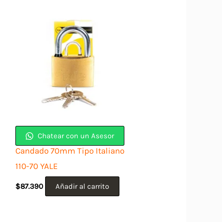
Chatear con un Asesor
Candado 70mm Tipo Italiano
110-70 YALE
$
87.390
Añadir al carrito