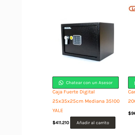
Chatear con un Asesor
Caja Fuerte Digital
Ca
25x35x25cm Mediana 35100
20
YALE
$
9
$
411.210
Añadir al carrito