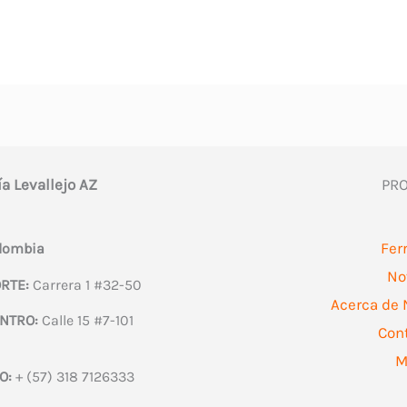
ía Levallejo AZ
PR
Fer
olombia
No
RTE:
Carrera 1 #32-50
Acerca de 
NTRO:
Calle 15 #7-101
Con
M
O:
+ (57) 318 7126333