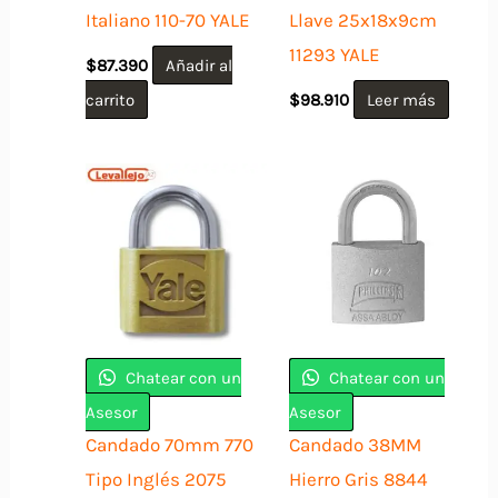
Italiano 110-70 YALE
Llave 25x18x9cm
11293 YALE
$
87.390
Añadir al
carrito
$
98.910
Leer más
Chatear con un
Chatear con un
Asesor
Asesor
Candado 70mm 770
Candado 38MM
Tipo Inglés 2075
Hierro Gris 8844