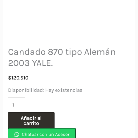
Candado 870 tipo Alemán
2003 YALE.
$
120.510
Disponibilidad:
Hay existencias
Candado
870
Añadir al
tipo
carrito
Alemán
Chatear con un Asesor