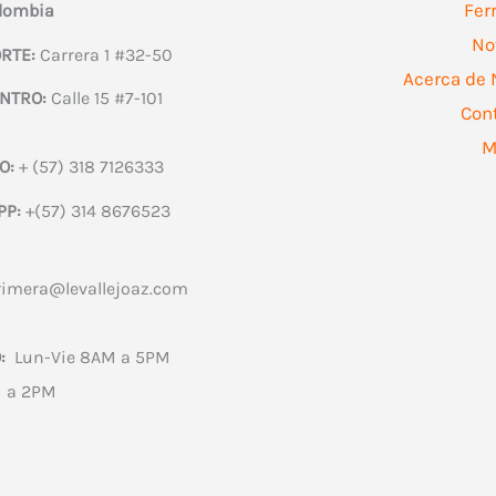
Fer
olombia
No
RTE:
Carrera 1 #32-50
Acerca de 
NTRO:
Calle 15 #7-101
Con
M
O:
+ (57) 318 7126333
PP:
+(57) 314 8676523
rimera@levallejoaz.com
:
Lun-Vie 8AM a 5PM
 a 2PM