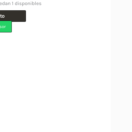
edan 1 disponibles
ito
sor