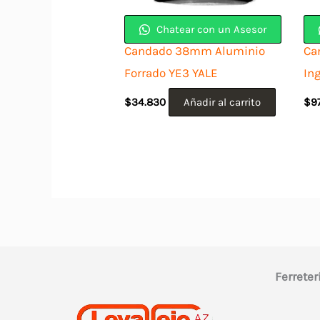
Chatear con un Asesor
Candado 38mm Aluminio
Ca
Forrado YE3 YALE
In
$
34.830
Añadir al carrito
$
9
Ferreter