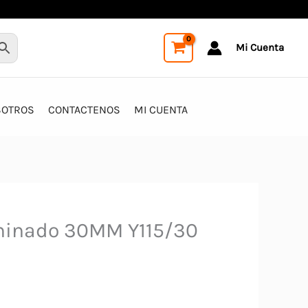
Mi Cuenta
SOTROS
CONTACTENOS
MI CUENTA
inado 30MM Y115/30