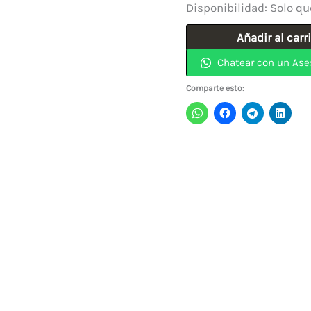
Disponibilidad:
Solo qu
Candado
Añadir al carr
Laminado
Chatear con un Ase
30MM
Comparte esto:
Y115/30
YALE
cantidad