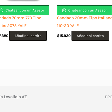
Chatear con un Asesor
Chatear con un Asesor
ndado 70mm 770 Tipo
Candado 20mm Tipo Italian
glés 2075 YALE
110-20 YALE
7.380
Añadir al carrito
$
15.930
Añadir al carrito
ía Levallejo AZ
PR