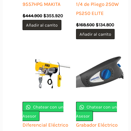
9557HPG MAKITA
1/4 de Pliego 250W
PS250 ELITE
El
El
$
444.900
$
355.920
precio
precio
El
El
original
actual
Añadir al carrito
$
168.500
$
134.800
precio
precio
era:
es:
original
actual
Añadir al carrito
$444.900.
$355.920.
era:
es:
$168.500.
$134.800
Chatear con un
Chatear con un
Asesor
Asesor
Diferencial Eléctrico
Grabador Eléctrico