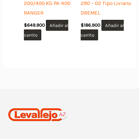
200/400 KG PA-400
290 – 02 Tipo Liviano
RANGER
DREMEL
$
649.900
Añadir al
$
186.900
Añadir al
carrito
carrito