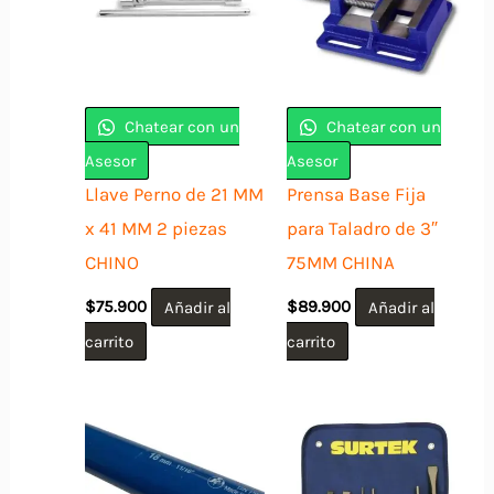
Chatear con un
Chatear con un
Asesor
Asesor
Llave Perno de 21 MM
Prensa Base Fija
x 41 MM 2 piezas
para Taladro de 3″
CHINO
75MM CHINA
$
75.900
Añadir al
$
89.900
Añadir al
carrito
carrito