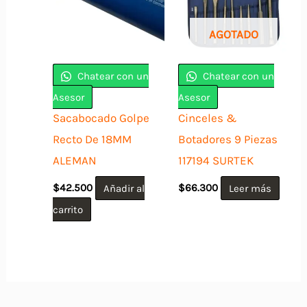
AGOTADO
Chatear con un
Chatear con un
Asesor
Asesor
Sacabocado Golpe
Cinceles &
Recto De 18MM
Botadores 9 Piezas
ALEMAN
117194 SURTEK
$
42.500
Añadir al
$
66.300
Leer más
carrito