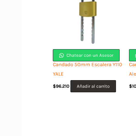
Chatear con un Asesor
Candado 50mm Escalera Y110
Ca
YALE
Al
$
96.210
Añadir al carrito
$
1