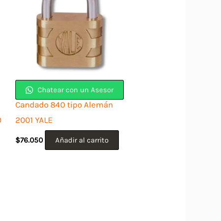
Chatear con un Asesor
Candado 840 tipo Alemán
0
2001 YALE
$
76.050
Añadir al carrito