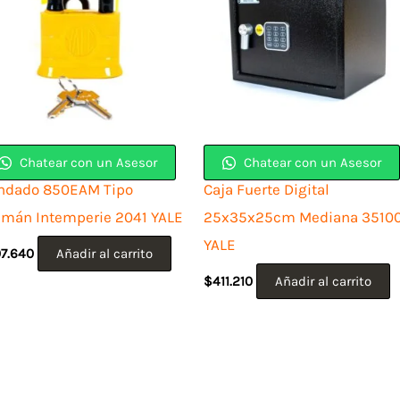
Chatear con un Asesor
Chatear con un Asesor
ndado 850EAM Tipo
Caja Fuerte Digital
emán Intemperie 2041 YALE
25x35x25cm Mediana 3510
YALE
07.640
Añadir al carrito
$
411.210
Añadir al carrito