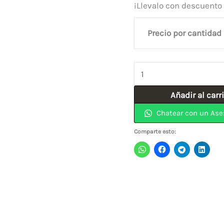
¡Llevalo con descuento
Precio por cantidad
Cerradura
Cajón
Añadir al carr
Sobreponer
Chatear con un Ase
1560
CROMO
Comparte esto:
GATO
cantidad