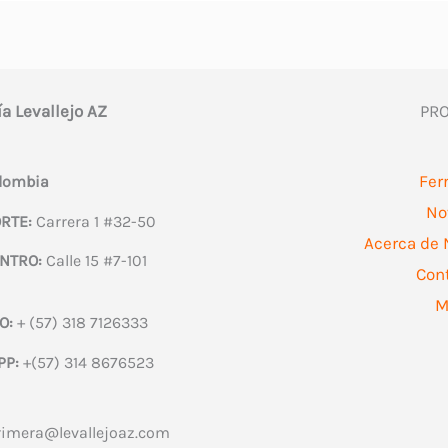
ía Levallejo AZ
PR
Fer
olombia
No
RTE:
Carrera 1 #32-50
Acerca de 
NTRO:
Calle 15 #7-101
Con
M
O:
+ (57) 318 7126333
PP:
+(57) 314 8676523
rimera@levallejoaz.com