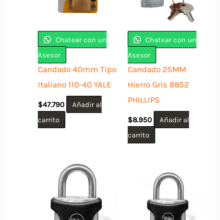
Chatear con un
Chatear con un
Asesor
Asesor
Candado 40mm Tipo
Candado 25MM
Italiano 110-40 YALE
Hierro Gris 8852
PHILLIPS
$
47.790
Añadir al
carrito
$
8.950
Añadir al
carrito