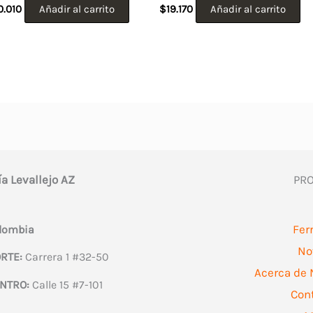
0.010
Añadir al carrito
$
19.170
Añadir al carrito
ía Levallejo AZ
PR
Fer
olombia
No
RTE:
Carrera 1 #32-50
Acerca de 
NTRO:
Calle 15 #7-101
Con