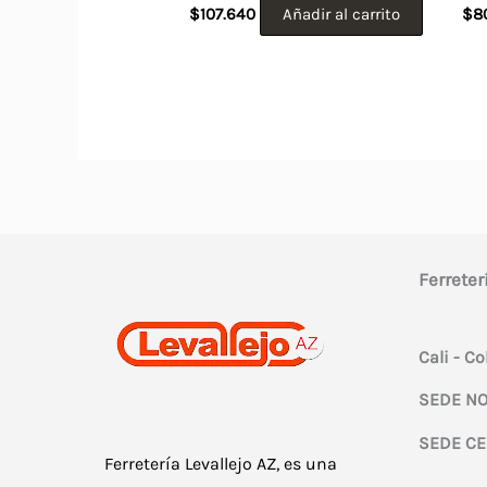
$
107.640
Añadir al carrito
$
8
Ferreter
Cali - C
SEDE NO
SEDE CE
Ferretería Levallejo AZ, es una