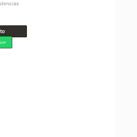
stencias
ito
sor