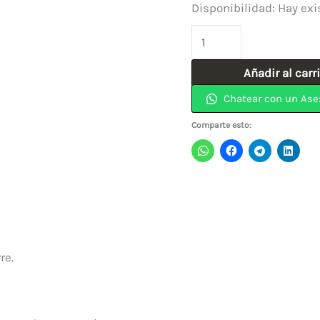
Disponibilidad:
Hay exi
Cerradura
Puerta
Añadir al carr
Antipánico
Chatear con un Ase
Sencilla
De
Comparte esto:
Barra
7134
YALE
cantidad
re.