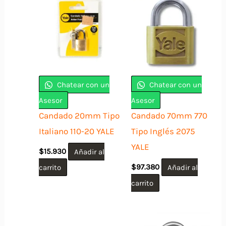
Chatear con un
Chatear con un
Asesor
Asesor
Candado 20mm Tipo
Candado 70mm 770
Italiano 110-20 YALE
Tipo Inglés 2075
YALE
$
15.930
Añadir al
carrito
$
97.380
Añadir al
carrito