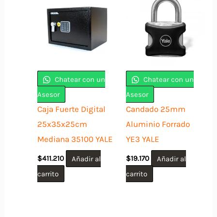
Chatear con un
Chatear con un
Asesor
Asesor
Caja Fuerte Digital
Candado 25mm
25x35x25cm
Aluminio Forrado
Mediana 35100 YALE
YE3 YALE
$
411.210
Añadir al
$
19.170
Añadir al
carrito
carrito