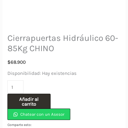
Cierrapuertas Hidráulico 60-
85Kg CHINO
$
68.900
Disponibilidad:
Hay existencias
Cierrapuertas
Hidráulico
Añadir al
60-
carrito
85Kg
Chatear con un Asesor
CHINO
Comparte esto: