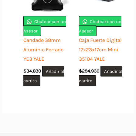
Chatear con un
Chatear con un
Asesor
Asesor
Candado 38mm
Caja Fuerte Digital
Aluminio Forrado
17x23x17cm Mini
YE3 YALE
35104 YALE
$
34.830
Añadir al
$
294.930
Añadir al
carrito
carrito