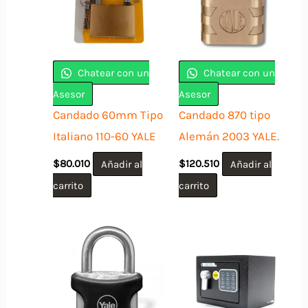
Chatear con un
Chatear con un
Asesor
Asesor
Candado 60mm Tipo
Candado 870 tipo
Italiano 110-60 YALE
Alemán 2003 YALE.
$
80.010
Añadir al
$
120.510
Añadir al
carrito
carrito