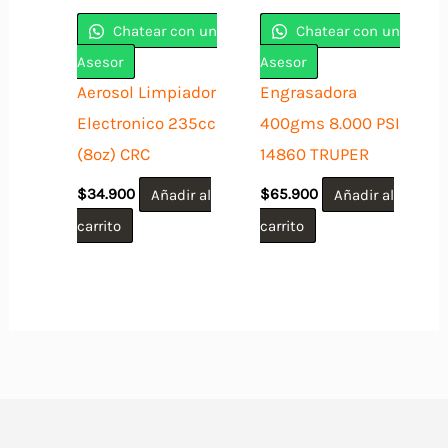
pueden
Chatear con un
Chatear con un
elegir
Asesor
Asesor
en
Aerosol Limpiador
Engrasadora
la
Electronico 235cc
400gms 8.000 PSI
página
(8oz) CRC
14860 TRUPER
de
$
34.900
Añadir al
$
65.900
Añadir al
producto
carrito
carrito