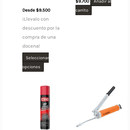
$
9.700
Añadir al
Desde
$
9.500
carrito
¡Llevalo con
descuento por la
compra de una
docena!
Seleccionar
Este
opciones
producto
tiene
múltiples
variantes.
Las
opciones
se