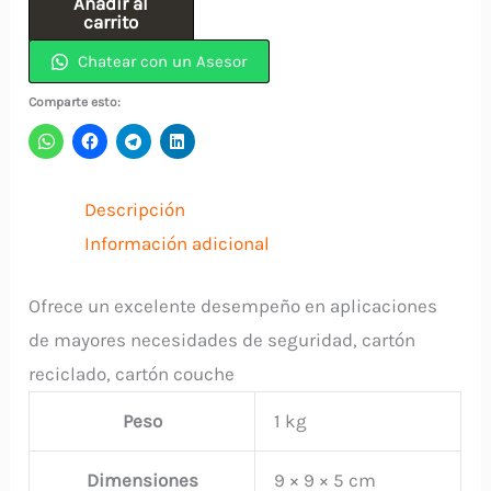
Añadir al
2"x
carrito
40mts
Chatear con un Asesor
TRANSPARENTE
Comparte esto:
ANDINA
cantidad
Descripción
Información adicional
Ofrece un excelente desempeño en aplicaciones
de mayores necesidades de seguridad, cartón
reciclado, cartón couche
Peso
1 kg
Dimensiones
9 × 9 × 5 cm