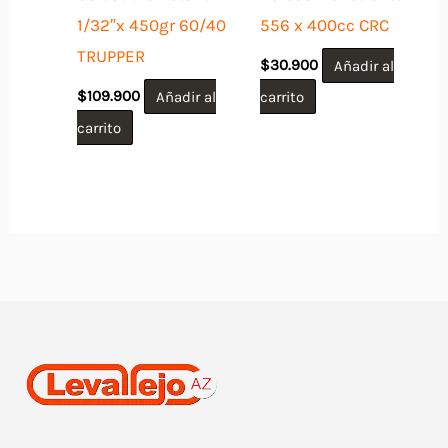
1/32″x 450gr 60/40
556 x 400cc CRC
TRUPPER
$
30.900
Añadir al
$
109.900
Añadir al
carrito
carrito