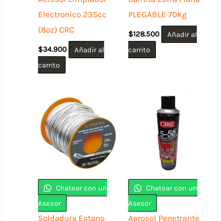
Electronico 235cc
PLEGABLE 70Kg
(8oz) CRC
$
128.500
Añadir al
$
34.900
Añadir al
carrito
carrito
Chatear con un
Chatear con un
Asesor
Asesor
Soldadura Estano
Aerosol Penetrante