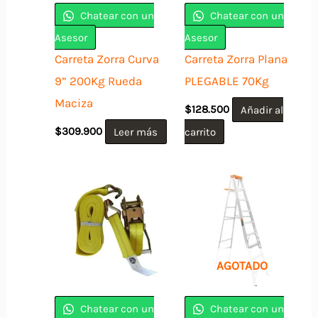
Chatear con un
Chatear con un
Asesor
Asesor
Carreta Zorra Curva
Carreta Zorra Plana
9” 200Kg Rueda
PLEGABLE 70Kg
Maciza
$
128.500
Añadir al
$
309.900
Leer más
carrito
AGOTADO
Chatear con un
Chatear con un