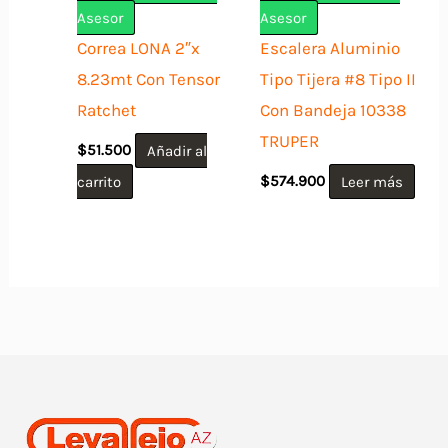
Asesor
Asesor
Correa LONA 2″x
Escalera Aluminio
8.23mt Con Tensor
Tipo Tijera #8 Tipo II
Ratchet
Con Bandeja 10338
TRUPER
$
51.500
Añadir al
carrito
$
574.900
Leer más