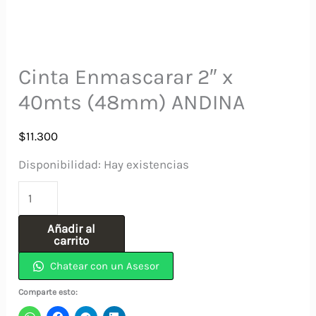
Cinta Enmascarar 2″ x
40mts (48mm) ANDINA
$
11.300
Disponibilidad:
Hay existencias
Cinta
Enmascarar
Añadir al
2"
carrito
x
Chatear con un Asesor
40mts
Comparte esto:
(48mm)