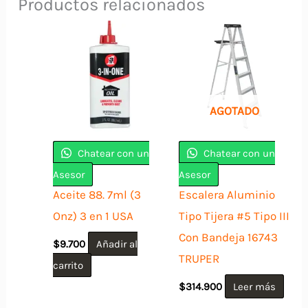
Productos relacionados
AGOTADO
Chatear con un
Chatear con un
Asesor
Asesor
Aceite 88. 7ml (3
Escalera Aluminio
Onz) 3 en 1 USA
Tipo Tijera #5 Tipo III
Con Bandeja 16743
$
9.700
Añadir al
TRUPER
carrito
$
314.900
Leer más