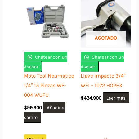
AGOTADO
Chatear con un
Chatear con un
Asesor
Asesor
Moto Tool Neumatico
Llave Impacto 3/4″
1/4″ 15 Piezas WF-
WFI – 1072 HOPEX
004 WUFU
$
434.900
Leer más
$
99.900
Añadir al
carrito