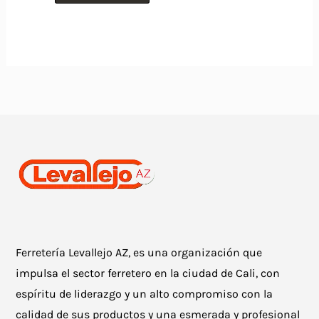
era:
es:
$279.900.
$237.915.
Ferretería Levallejo AZ, es una organización que
impulsa el sector ferretero en la ciudad de Cali, con
espíritu de liderazgo y un alto compromiso con la
calidad de sus productos y una esmerada y profesional