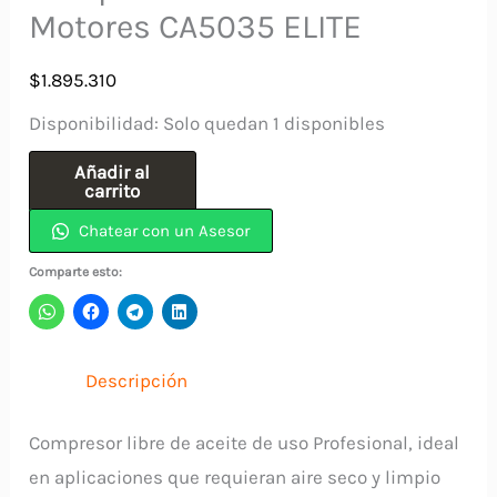
Motores CA5035 ELITE
$
1.895.310
Disponibilidad:
Solo quedan 1 disponibles
Compresor
Añadir al
carrito
3.5HP
Chatear con un Asesor
50Lt
2
Comparte esto:
Motores
CA5035
ELITE
Descripción
cantidad
Compresor libre de aceite de uso Profesional, ideal
en aplicaciones que requieran aire seco y limpio