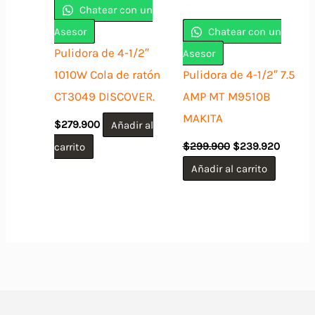
Chatear con un
Asesor
Chatear con un
Pulidora de 4-1/2″
Asesor
1010W Cola de ratón
Pulidora de 4-1/2″ 7.5
CT3049 DISCOVER.
AMP MT M9510B
MAKITA
$
279.900
Añadir al
El
El
carrito
$
299.900
$
239.920
precio
precio
original
actual
Añadir al carrito
era:
es:
$299.900.
$239.9