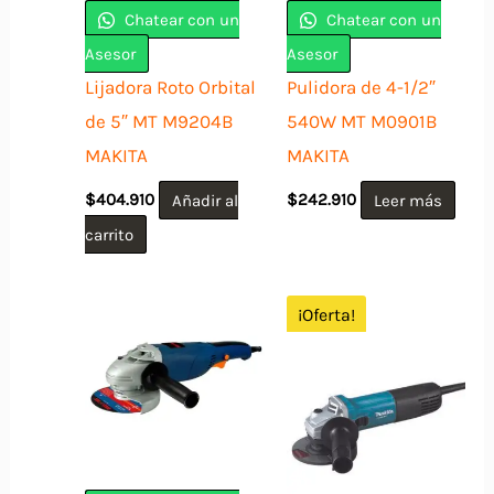
Chatear con un
Chatear con un
Asesor
Asesor
Lijadora Roto Orbital
Pulidora de 4-1/2″
de 5″ MT M9204B
540W MT M0901B
MAKITA
MAKITA
$
404.910
Añadir al
$
242.910
Leer más
carrito
¡Oferta!