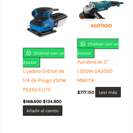
AGOTADO
Chatear con un
Chatear con un
Asesor
Pulidora de 5″
Asesor
Lijadora Orbital de
1.050W GA5020
1/4 de Pliego 250W
MAKITA
PS250 ELITE
$
777.150
Leer más
El
El
$
168.500
$
134.800
precio
precio
original
actual
Añadir al carrito
era:
es:
$168.500.
$134.800.