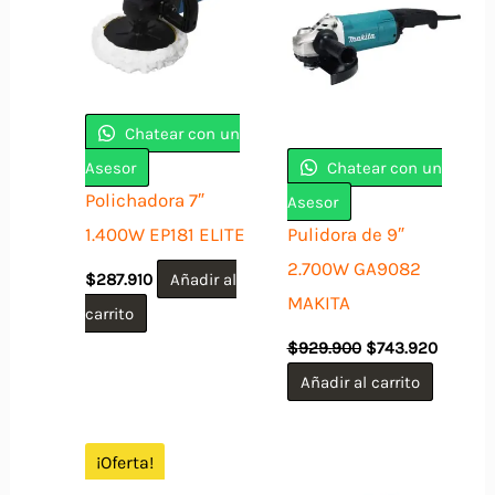
Chatear con un
Asesor
Chatear con un
Polichadora 7″
Asesor
1.400W EP181 ELITE
Pulidora de 9″
2.700W GA9082
$
287.910
Añadir al
MAKITA
carrito
El
El
$
929.900
$
743.920
precio
precio
original
actual
Añadir al carrito
era:
es:
$929.900.
$743.92
¡Oferta!