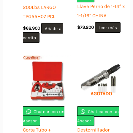
Llave Perno de 1-14″ x
200Lbs LARGO
1-1/16″ CHINA
TPG55H07 PCL
$
73.200
Leer más
$
68.900
Añadir al
carrito
AGOTADO
Chatear con un
Chatear con un
Asesor
Asesor
Corta Tubo +
Destornillador