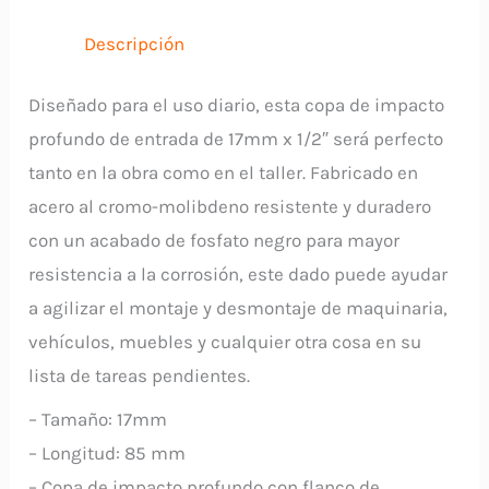
Larga
4458517
Descripción
FORCE
cantidad
Diseñado para el uso diario, esta copa de impacto
profundo de entrada de 17mm x 1/2″ será perfecto
tanto en la obra como en el taller. Fabricado en
acero al cromo-molibdeno resistente y duradero
con un acabado de fosfato negro para mayor
resistencia a la corrosión, este dado puede ayudar
a agilizar el montaje y desmontaje de maquinaria,
vehículos, muebles y cualquier otra cosa en su
lista de tareas pendientes.
– Tamaño: 17mm
– Longitud: 85 mm
– Copa de impacto profundo con flanco de