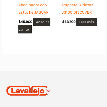
Abocinador con
Impacto 8 Piezas
Estuche JAGUAR
J3100 DISCOVER
$
45.900
Añadir al
$
63.700
Leer más
carrito