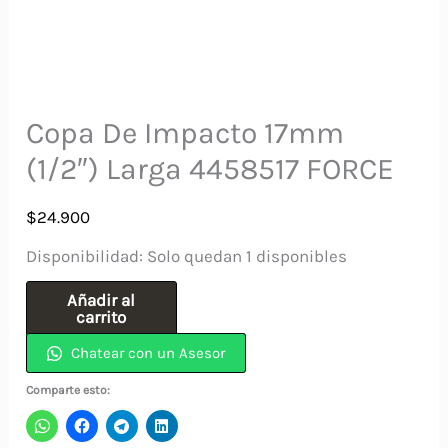
Copa De Impacto 17mm
(1/2″) Larga 4458517 FORCE
$
24.900
Disponibilidad:
Solo quedan 1 disponibles
Copa
Añadir al
carrito
De
Chatear con un Asesor
Impacto
17mm
Comparte esto:
(1/2″)