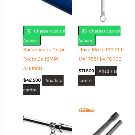
Chatear con un
Chatear con un
Asesor
Asesor
Sacabocado Golpe
Llave Mixta (32.0) 1-
Recto De 18MM
1/4″ 7551.1.4 FORCE
ALEMAN
$
71.500
Añadir al
$
42.500
Añadir al
carrito
carrito