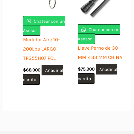
Chatear con un
Chatear con un
Asesor
Asesor
Medidor Aire 10-
Llave Perno de 30
200Lbs LARGO
MM x 33 MM CHINA
TPG55H07 PCL
$
75.900
Añadir al
$
68.900
Añadir al
carrito
carrito