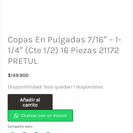
Copas En Pulgadas 7/16″ – 1-
1/4″ (Cte 1/2) 16 Piezas 21172
PRETUL
$
149.900
Disponibilidad:
Solo quedan 1 disponibles
Copas
Añadir al
carrito
En
Chatear con un Asesor
Pulgadas
7/16"
Comparte esto: