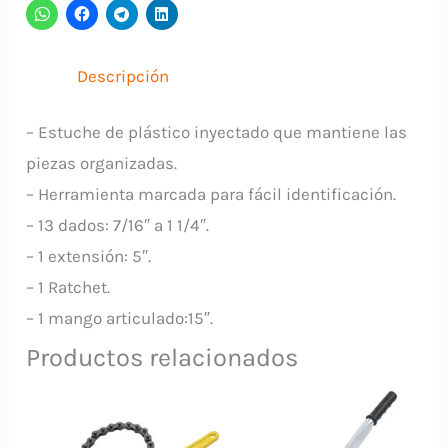
-
1-
1/4"
Descripción
(Cte
1/2)
– Estuche de plástico inyectado que mantiene las
16
piezas organizadas.
Piezas
– Herramienta marcada para fácil identificación.
21172
– 13 dados: 7/16″ a 1 1/4″.
PRETUL
– 1 extensión: 5″.
cantidad
– 1 Ratchet.
– 1 mango articulado:15″.
Productos relacionados