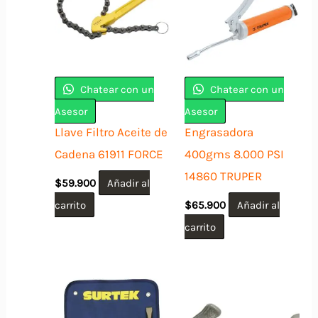
Chatear con un
Chatear con un
Asesor
Asesor
Llave Filtro Aceite de
Engrasadora
Cadena 61911 FORCE
400gms 8.000 PSI
14860 TRUPER
$
59.900
Añadir al
carrito
$
65.900
Añadir al
carrito