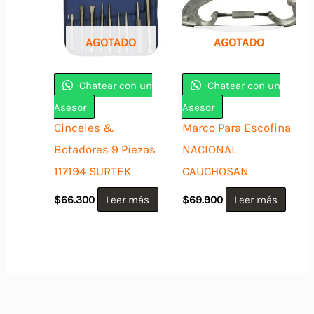
AGOTADO
AGOTADO
Chatear con un
Chatear con un
Asesor
Asesor
Cinceles &
Marco Para Escofina
Botadores 9 Piezas
NACIONAL
117194 SURTEK
CAUCHOSAN
$
66.300
Leer más
$
69.900
Leer más