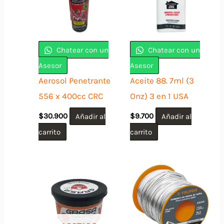
Chatear con un
Chatear con un
Asesor
Asesor
Aerosol Penetrante
Aceite 88. 7ml (3
556 x 400cc CRC
Onz) 3 en 1 USA
$
30.900
Añadir al
$
9.700
Añadir al
carrito
carrito