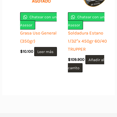
AGOTADO
Chatear con un
Chatear con un
Asesor
Asesor
Grasa Uso General
Soldadura Estano
(350gr)
1/32″x 450gr 60/40
TRUPPER
$
10.100
Leer más
$
109.900
Añadir al
carrito