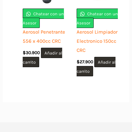
Chatear con un
Chatear con un
Asesor
Asesor
Aerosol Penetrante
Aerosol Limpiador
556 x 400cc CRC
Electronico 150cc
CRC
$
30.900
Añadir al
carrito
$
27.900
Añadir al
carrito