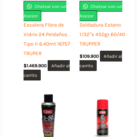
Chatear con un
Chatear con un
Asesor
Asesor
Escalera Fibra de
Soldadura Estano
Vidrio 24 Peldaños
1/32″x 450gr 60/40
Tipo II 6.40mt 16757
TRUPPER
TRUPER
$
109.900
Añadir al
$
1.469.900
Añadir al
carrito
carrito