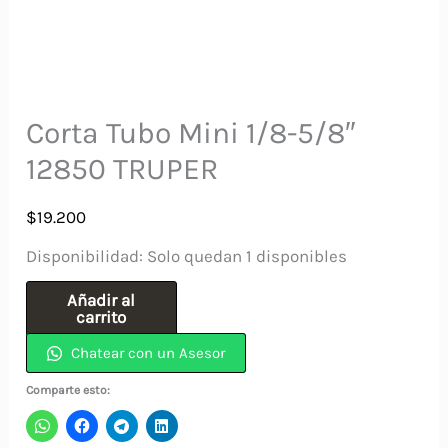
Corta Tubo Mini 1/8-5/8″
12850 TRUPER
$
19.200
Disponibilidad:
Solo quedan 1 disponibles
Corta
Añadir al
carrito
Tubo
Chatear con un Asesor
Mini
1/8-
Comparte esto:
5/8"