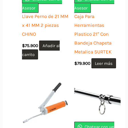
Asesor
Asesor
Llave Perno de 21 MM
Caja Para
x 41 MM 2 piezas
Herramientas
CHINO
Plastico 21″ Con
Bandeja Chapeta
$
75.900
Añadir al
Metalica SURTEK
carrito
$
79.900
Leer más
Chatear con un