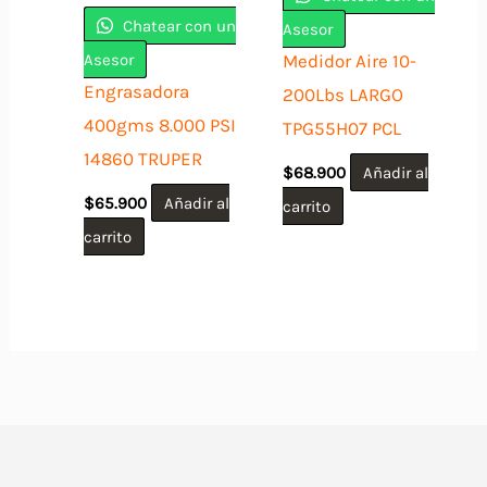
Chatear con un
Asesor
Asesor
Medidor Aire 10-
Engrasadora
200Lbs LARGO
400gms 8.000 PSI
TPG55H07 PCL
14860 TRUPER
$
68.900
Añadir al
$
65.900
Añadir al
carrito
carrito