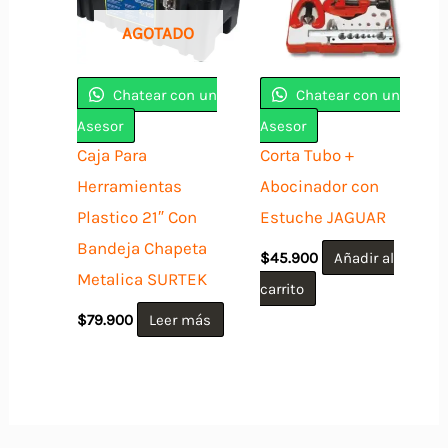
AGOTADO
Chatear con un
Chatear con un
Asesor
Asesor
Caja Para
Corta Tubo +
Herramientas
Abocinador con
Plastico 21″ Con
Estuche JAGUAR
Bandeja Chapeta
$
45.900
Añadir al
Metalica SURTEK
carrito
$
79.900
Leer más