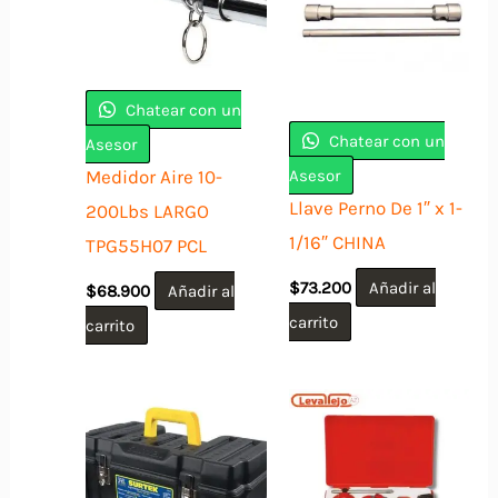
Chatear con un
Chatear con un
Asesor
Asesor
Medidor Aire 10-
Llave Perno De 1″ x 1-
200Lbs LARGO
1/16″ CHINA
TPG55H07 PCL
$
73.200
Añadir al
$
68.900
Añadir al
carrito
carrito