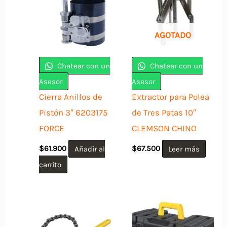
AGOTADO
Chatear con un
Chatear con un
Asesor
Asesor
Cierra Anillos de
Extractor para Polea
Pistón 3″ 6203175
de Tres Patas 10″
FORCE
CLEMSON CHINO
$
61.900
Añadir al
$
67.500
Leer más
carrito