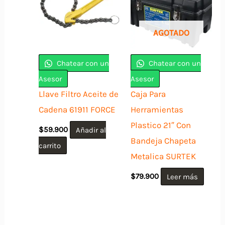
AGOTADO
Chatear con un
Chatear con un
Asesor
Asesor
Llave Filtro Aceite de
Caja Para
Cadena 61911 FORCE
Herramientas
Plastico 21″ Con
$
59.900
Añadir al
Bandeja Chapeta
carrito
Metalica SURTEK
$
79.900
Leer más