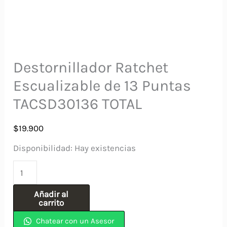
Destornillador Ratchet
Escualizable de 13 Puntas
TACSD30136 TOTAL
$
19.900
Disponibilidad:
Hay existencias
Destornillador
Ratchet
Añadir al
Escualizable
carrito
de
Chatear con un Asesor