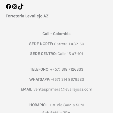
Facebook
Instagram
TikTok
Ferretería Levallejo AZ
Cali - Colombia
SEDE NORTE:
Carrera 1 #32-50
SEDE CENTRO:
Calle 15 #7-101
TELEFONO:
+ (57) 318 7126333
WHATSAPP:
+(57) 314 8676523
EMAIL:
ventasprimera@levallejoaz.com
HORARIO:
Lun-Vie 8AM a 5PM
Sab 8AM a 2PM